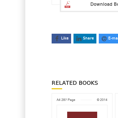
Download B
Like
Share
E-ma
RELATED BOOKS
A4
287 Page
© 2014