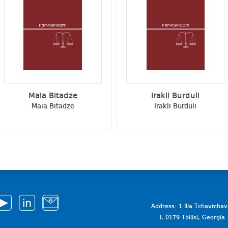
Maia Bitadze
Irakli Burduli
Maia Bitadze
Irakli Burduli
Address: 1 Ilia Tchavtcha
I, 0179 Tbilisi, Georgi