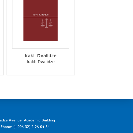
Irakli Dvalidze
Eva Gociridze
Irakli Dvalidze
Eva Gociridze
vadze Avenue, Academic Building
a. Phone: (+995 32) 2 25 04 84