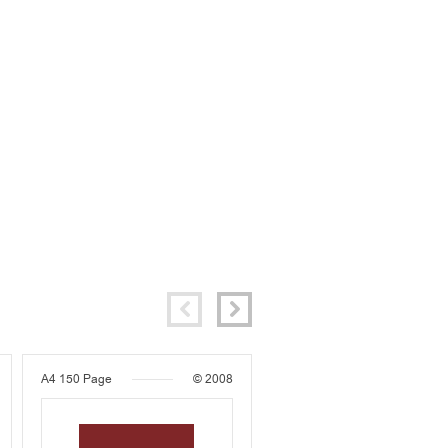
A4
150 Page
© 2008
A4
587 Page
© 