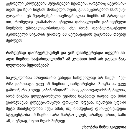
უცხო­ელი კო­ლე­გე­ბის შე­ფა­სე­ბე­ბი ჩემ­თვის, რო­გორც ავ­ტო­რის­
თვის და ჩე­მი წიგ­ნის მო­მავ­ლის­თვის, გან­სა­კუთ­რე­ბით მნიშ­ვნე­
ლო­ვა­ნია. ეს შე­ფა­სე­ბე­ბი თავ­მოყ­რი­ლია წიგ­ნში იმ ტრა­დი­ცი­
ით, რო­მე­ლიც და­მა­ხა­სი­ათ­ებ­ელია და­სავ­ლეთ­ში გა­მო­ცე­მუ­ლი
წიგ­ნე­ბის უმ­რავ­ლე­სო­ბის­თვის. ასე რომ, და­ინ­ტე­რე­სე­ბუ­ლი
მკითხვე­ლი წიგ­ნთან ერ­თად ამ შე­ფა­სე­ბე­ბის გაც­ნო­ბას თა­ვად
შეძ­ლებს.
რამ­დე­ნად და­ინ­ტე­რეს­დნენ და ვინ და­ინ­ტე­რეს­და თქვე­ნი ახ­
ალი წიგ­ნით სა­ქარ­თვე­ლო­ში? ამ კუთხით ხომ არ გაქ­ვთ ნაკ­
ლუ­ლო­ბის შეგ­რძნე­ბა?
ნაკ­ლუ­ლო­ბის არ­ავ­ით­არი გან­ცდა ნამ­დვი­ლად არ მაქ­ვს. ბევ­
რმა გა­მო­ხა­ტა უკ­ვე ამ წიგ­ნით და­ინ­ტე­რე­სე­ბა. ზოგ­მა ის უკ­ვე
გა­მო­იწ­ერა კი­დეც „ამ­აზ­ონ­იდ­ან“. ის­იც გა­სათ­ვა­ლის­წი­ნე­ბე­ლია,
რომ წიგ­ნის ელ­ექ­ტრო­ნუ­ლი ვერ­სია საკ­მა­ოდ იაფია და მი­სი
გა­მოგ­ზავ­ნა ელ­ექ­ტრო­ნუ­ლი ფოს­ტით ხდე­ბა. ჩემ­თვის უფ­რო
მე­ტი მნიშ­ვნე­ლო­ბა აქ­ვს იმ­ას, თუ რამ­დე­ნად და­ინ­ტე­რეს­დე­ბა
სტუ­დენ­ტო­ბა ამ წიგ­ნით არა მარ­ტო დღეს, არ­ამ­ედ ერ­თი, სა­მი
ან, თუნ­დაც, ხუ­თი წლის შემ­დეგ...
ესა­უბ­რა ნი­ნო კა­კუ­ლია