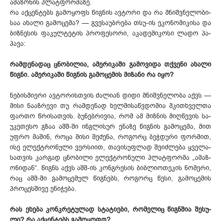
ამ­აზ­ონ­ის პლატ­ფორ­მა­ზე.
რა აქ­ცენ­ტებს გა­მო­ყოფს წიგ­ნის ავ­ტო­რი და რა მნიშ­ვნე­ლო­ბი­
საა ახ­ალი გა­მო­ცე­მა? — გვე­სა­უბ­რე­ბა თსუ-ის ეკ­ონ­ომ­იკ­ისა და
ბიზ­ნე­სის ფა­კულ­ტე­ტის პრო­ფე­სო­რი, აკ­ად­ემ­იკ­ოსი ლა­დო პა­
პა­ვა:
რამ­დე­ნა­დაც ცნო­ბი­ლია, ამ­ერ­იკ­აში გა­მო­ვი­და თქვე­ნი ახ­ალი
წიგ­ნი. ამ­ერ­იკ­აში წიგ­ნის გა­მო­ცე­მის მი­ზა­ნი რა იყო?
ნე­ბის­მი­ერი ავ­ტო­რის­თვის ძა­ლი­ან დი­დი მნიშ­ვნე­ლო­ბა აქ­ვს —
მი­სი ნა­აზ­რე­ვი თუ რამ­დე­ნად ხელ­მი­საწ­ვდო­მია მკითხველ­თა
ფარ­თო წრი­სათ­ვის. ბუ­ნებ­რი­ვია, რომ ამ მიზ­ნის მიღ­წე­ვის სა­
უკ­ეთ­ესო გზაა აშშ-ში ინ­გლი­სურ ენ­აზე წიგ­ნის გა­მო­ცე­მა, მით
უფ­რო მა­შინ, რო­ცა მი­სი შე­ძე­ნა, რო­გორც ბეჭ­დუ­რი ფორ­მით,
ისე ელ­ექ­ტრო­ნუ­ლი ვერ­სი­ით, თა­ვი­სუფ­ლად შე­იძ­ლე­ბა ყვე­ლა­
სათ­ვის კარ­გად ცნო­ბი­ლი ელ­ექ­ტრო­ნუ­ლი პლატ­ფორ­მა „ამ­აზ­
ონ­იდ­ან“. წიგ­ნს აქ­ვს აშშ-ის კონ­გრე­სის ბიბ­ლი­ოთ­ეკ­ის ნო­მე­რი,
რაც აშშ-ში გა­მო­ცე­მულ წიგ­ნებს, რო­გორც წე­სი, გა­მო­ცე­მის
პრო­ცეს­ში­ვე ენ­იჭ­ება.
რას ეხ­ება კონ­კრე­ტუ­ლად სტა­ტი­ები, რო­მე­ლიც წიგ­ნშია შე­სუ­
ლი? რა აქ­ცენ­ტებს გა­მო­ყოფთ?