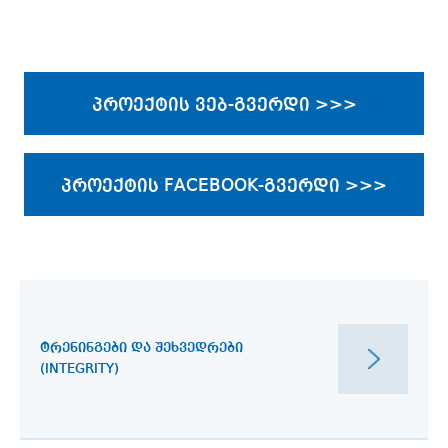
პროექტის ვებ-გვერდი >>>
პროექტის FACEBOOK-გვერდი >>>
ᲢᲠᲔᲜᲘᲜᲒᲔᲑᲘ ᲓᲐ ᲨᲔᲮᲕᲔᲓᲠᲔᲑᲘ
(INTEGRITY)