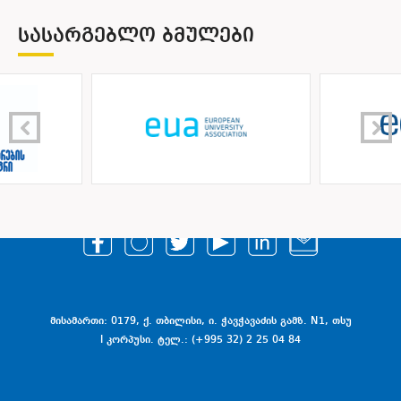
ᲡᲐᲡᲐᲠᲒᲔᲑᲚᲝ ᲑᲛᲣᲚᲔᲑᲘ
მისამართი: 0179, ქ. თბილისი, ი. ჭავჭავაძის გამზ. N1, თსუ
I კორპუსი. ტელ.: (+995 32) 2 25 04 84