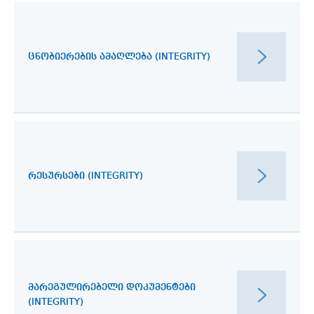
ᲪᲜᲝᲑᲘᲔᲠᲔᲑᲘᲡ ᲐᲛᲐᲦᲚᲔᲑᲐ (INTEGRITY)
ᲠᲔᲡᲣᲠᲡᲔᲑᲘ (INTEGRITY)
ᲛᲐᲠᲔᲒᲣᲚᲘᲠᲔᲑᲔᲚᲘ ᲓᲝᲙᲣᲛᲔᲜᲢᲔᲑᲘ
(INTEGRITY)