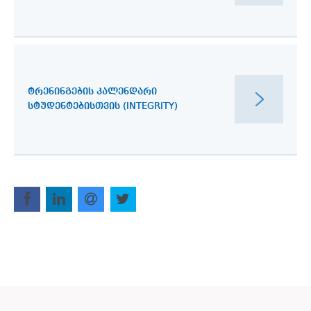
ᲢᲠᲔᲜᲘᲜᲒᲔᲑᲘᲡ ᲙᲐᲚᲔᲜᲓᲐᲠᲘ
ᲡᲢᲣᲓᲔᲜᲢᲔᲑᲘᲡᲗᲕᲘᲡ (INTEGRITY)