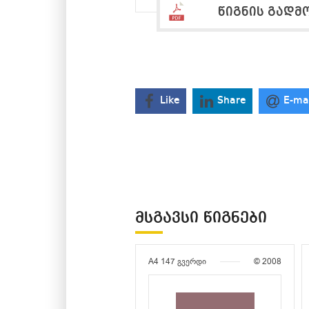
წიგნის გადმ
Like
Share
E-ma
ᲛᲡᲒᲐᲕᲡᲘ ᲬᲘᲒᲜᲔᲑᲘ
A4
147 გვერდი
© 2008