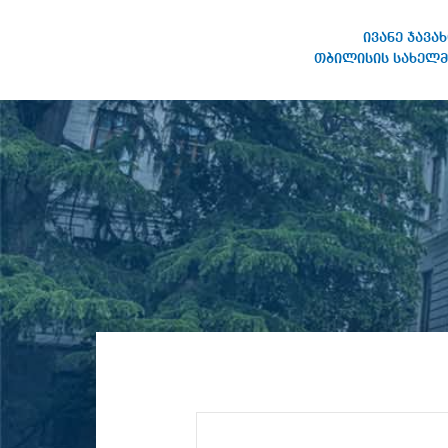
ივანე ჯავა
თბილისის სახელმ
ივანე ჯავახიშვილის
სახელობის თბილისის
სახელმწიფო უნივერსიტეტი