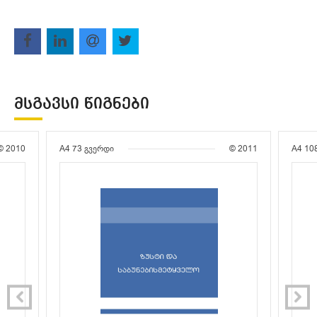
ᲛᲡᲒᲐᲕᲡᲘ ᲬᲘᲒᲜᲔᲑᲘ
© 2010
A4
73 გვერდი
© 2011
A4
10