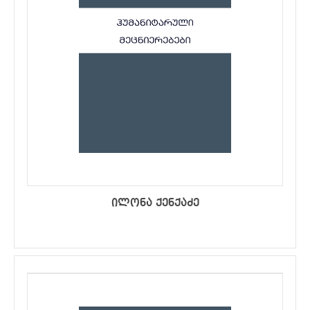
ილონა ქენქაძე