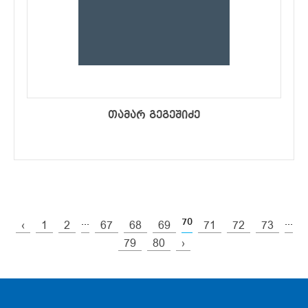
თამარ გეგეშიძე
...
70
...
‹
1
2
67
68
69
71
72
73
79
80
›