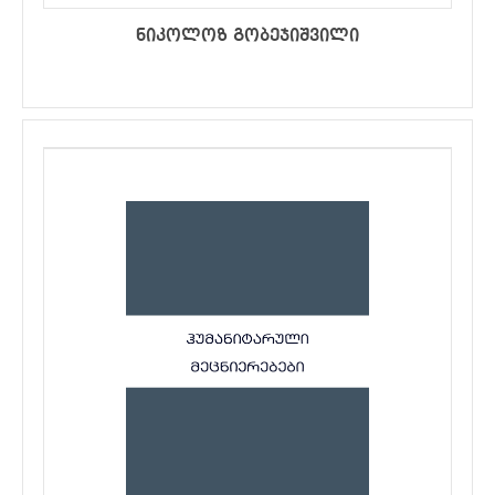
ნიკოლოზ გობეჯიშვილი