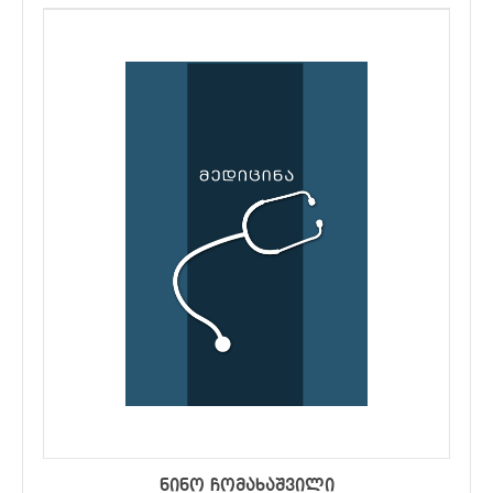
ნინო ჩომახაშვილი