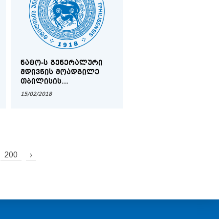
ᲜᲐᲢᲝ-Ს ᲒᲔᲜᲔᲠᲐᲚᲣᲠᲘ
ᲛᲓᲘᲕᲜᲘᲡ ᲛᲝᲐᲓᲒᲘᲚᲔ
ᲗᲑᲘᲚᲘᲡᲘᲡ
ᲡᲐᲮᲔᲚᲛᲬᲘᲤᲝ
15/02/2018
ᲣᲜᲘᲕᲔᲠᲡᲘᲢᲔᲢᲨᲘ
200
›