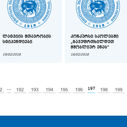
ᲚᲐᲢᲕᲘᲘᲡ ᲛᲗᲐᲕᲠᲝᲑᲘᲡ
ᲙᲝᲜᲙᲣᲠᲡᲘ ᲡᲙᲝᲚᲔᲑᲨᲘ
ᲡᲢᲘᲞᲔᲜᲓᲘᲔᲑᲘ
„ᲒᲐᲕᲣᲤᲠᲗᲮᲘᲚᲓᲔᲗ
ᲛᲨᲝᲑᲚᲘᲣᲠ ᲔᲜᲐᲡ“
19/02/2018
16/02/2018
...
197
2
192
193
194
195
196
198
199