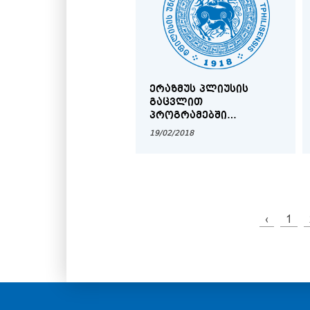
ᲡᲐᲧᲣᲠᲐᲓᲦᲔᲑᲝᲓ!
ᲔᲠᲐᲖᲛᲣᲡ ᲞᲚᲘᲣᲡᲘᲡ
ᲒᲐᲪᲕᲚᲘᲗ
ᲞᲠᲝᲒᲠᲐᲛᲔᲑᲨᲘ
ᲛᲝᲜᲐᲬᲘᲚᲔᲝᲑᲘᲡ
19/02/2018
ᲛᲡᲣᲠᲕᲔᲚᲘ
ᲡᲢᲣᲓᲔᲜᲢᲔᲑᲘᲡ
ᲡᲐᲧᲣᲠᲐᲓᲦᲔᲑᲝᲓ!
‹
1