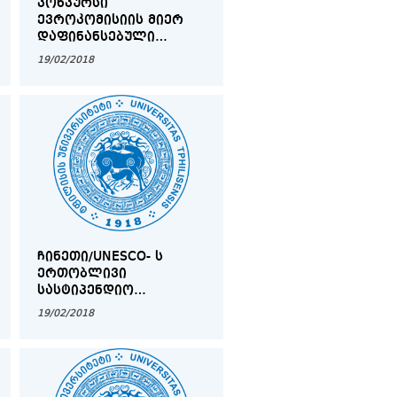
ᲙᲝᲜᲙᲣᲠᲡᲘ
ᲔᲕᲠᲝᲙᲝᲛᲘᲡᲘᲘᲡ ᲛᲘᲔᲠ
ᲓᲐᲤᲘᲜᲐᲜᲡᲔᲑᲣᲚᲘ
ᲔᲠᲐᲖᲛᲣᲡ+ ᲞᲠᲝᲒᲠᲐᲛᲘᲡ
19/02/2018
ᲡᲢᲘᲞᲔᲜᲓᲘᲔᲑᲘᲡ
ᲛᲝᲡᲐᲞᲝᲕᲔᲑᲚᲐᲓ
ᲒᲠᲝᲜᲘᲜᲒᲔᲜᲘᲡ
ᲣᲜᲘᲕᲔᲠᲡᲘᲢᲔᲢᲨᲘ
(ᲰᲝᲚᲐᲜᲓᲘᲐ)
ᲩᲘᲜᲔᲗᲘ/UNESCO- Ს
ᲔᲠᲗᲝᲑᲚᲘᲕᲘ
ᲡᲐᲡᲢᲘᲞᲔᲜᲓᲘᲝ
ᲞᲠᲝᲒᲠᲐᲛᲐ
19/02/2018