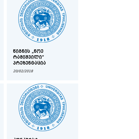
ᲬᲘᲒᲜᲘᲡ „ᲜᲝᲔ
ᲠᲐᲛᲘᲨᲕᲘᲚᲘ“
ᲞᲠᲔᲖᲔᲜᲢᲐᲪᲘᲐ
20/02/2018