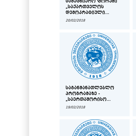
ᲡᲐᲛᲔᲪᲜᲘᲔᲠᲝ ᲤᲝᲠᲣᲛᲘ
„ᲡᲐᲥᲐᲠᲗᲕᲔᲚᲝᲡ
ᲓᲔᲛᲝᲙᲠᲐᲢᲘᲣᲚᲘ
ᲠᲔᲡᲞᲣᲑᲚᲘᲙᲘᲡ
20/02/2018
ᲒᲐᲮᲡᲔᲜᲔᲑᲐ 100 ᲬᲚᲘᲡ
ᲨᲔᲛᲓᲔᲒ: ᲛᲝᲓᲔᲚᲘ
ᲔᲕᲠᲝᲞᲘᲡᲗᲕᲘᲡ?"
ᲡᲐᲒᲐᲜᲛᲐᲜᲐᲗᲚᲔᲑᲚᲝ
ᲞᲠᲝᲒᲠᲐᲛᲐᲖᲔ -
„ᲡᲐᲔᲠᲗᲐᲨᲝᲠᲘᲡᲝ
ᲡᲐᲓᲝᲥᲢᲝᲠᲝ
19/02/2018
ᲞᲠᲝᲒᲠᲐᲛᲐ
ᲛᲐᲗᲔᲛᲐᲢᲘᲙᲐᲨᲘ“
ᲩᲐᲠᲘᲪᲮᲕᲘᲡ ᲛᲡᲣᲠᲕᲔᲚ
ᲓᲝᲥᲢᲝᲠᲐᲜᲢᲝᲑᲘᲡ
ᲙᲐᲜᲓᲘᲓᲐᲢᲗᲐ