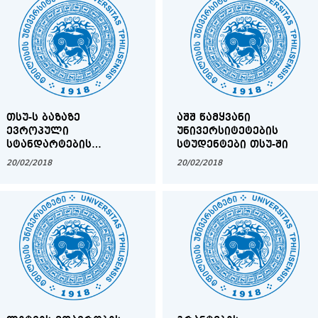
ᲗᲡᲣ-Ს ᲑᲐᲖᲐᲖᲔ
ᲐᲨᲨ ᲬᲐᲛᲧᲕᲐᲜᲘ
ᲔᲕᲠᲝᲞᲣᲚᲘ
ᲣᲜᲘᲕᲔᲠᲡᲘᲢᲔᲢᲔᲑᲘᲡ
ᲡᲢᲐᲜᲓᲐᲠᲢᲔᲑᲘᲡ
ᲡᲢᲣᲓᲔᲜᲢᲔᲑᲘ ᲗᲡᲣ-ᲨᲘ
ᲛᲐᲦᲐᲚᲢᲔᲥᲜᲝᲚᲝᲒᲘᲣᲠᲘ
20/02/2018
20/02/2018
ᲥᲘᲠᲣᲠᲒᲘᲣᲚᲘ
ᲡᲐᲬᲕᲠᲗᲜᲔᲚᲘ ᲪᲔᲜᲢᲠᲘ
ᲨᲔᲘᲥᲛᲜᲔᲑᲐ