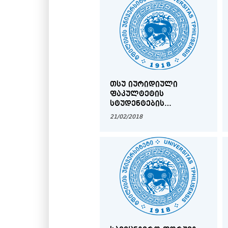
ᲗᲡᲣ ᲘᲣᲠᲘᲓᲘᲣᲚᲘ
ᲤᲐᲙᲣᲚᲢᲔᲢᲘᲡ
ᲡᲢᲣᲓᲔᲜᲢᲔᲑᲘᲡ
ᲬᲐᲠᲛᲐᲢᲔᲑᲐ
21/02/2018