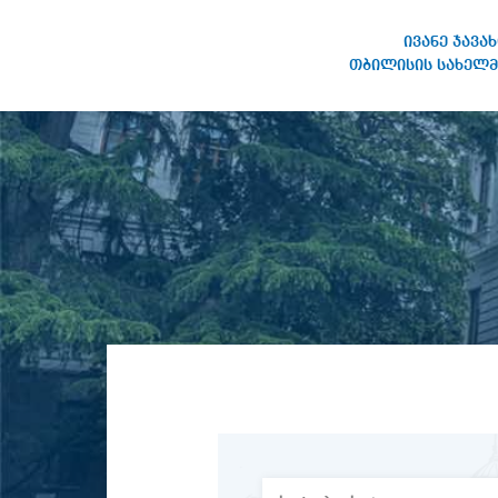
ივანე ჯავა
თბილისის სახელმ
ივანე ჯავახიშვილის
სახელობის თბილისის
სახელმწიფო უნივერსიტეტი