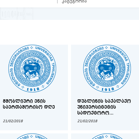
ᲛᲨᲝᲑᲚᲘᲣᲠᲘ ᲔᲜᲘᲡ
ᲓᲣᲑᲚᲘᲜᲘᲡ ᲡᲐᲥᲐᲚᲐᲥᲝ
ᲡᲐᲔᲠᲗᲐᲨᲝᲠᲘᲡᲝ ᲓᲦᲔ
ᲣᲜᲘᲕᲔᲠᲡᲘᲢᲔᲢᲘᲡ
ᲡᲐᲓᲝᲥᲢᲝᲠᲝ
ᲡᲢᲘᲞᲔᲜᲓᲘᲔᲑᲘ
21/02/2018
21/02/2018