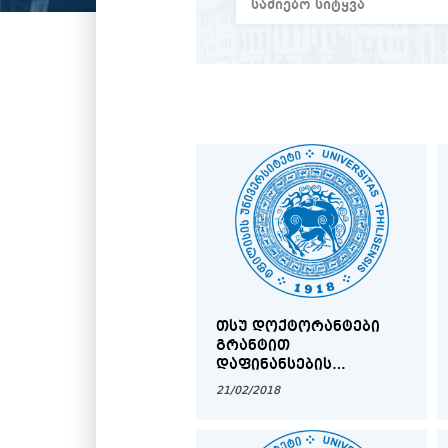
ᲗᲡᲣ ᲓᲝᲥᲢᲝᲠᲐᲜᲢᲔᲑᲘ
ᲒᲠᲐᲜᲢᲘᲗ
ᲓᲐᲤᲘᲜᲐᲜᲡᲔᲑᲘᲡ
ᲙᲝᲜᲙᲣᲠᲡᲨᲘ ᲙᲕᲚᲐᲕ
21/02/2018
ᲚᲘᲓᲔᲠᲝᲑᲔᲜ