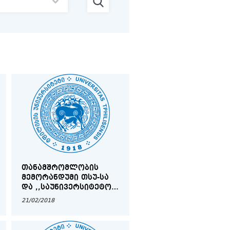
ᲗᲐᲜᲐᲛᲨᲠᲝᲛᲚᲝᲑᲘᲡ
ᲛᲔᲛᲝᲠᲐᲜᲓᲣᲛᲘ ᲗᲡᲣ-ᲡᲐ
ᲓᲐ ,,ᲡᲐᲣᲜᲘᲕᲔᲠᲡᲘᲢᲔᲢᲝ
ᲙᲚᲘᲜᲘᲙᲐᲡ” ᲨᲝᲠᲘᲡ
21/02/2018