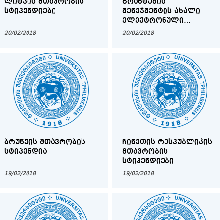
ᲚᲘᲢᲕᲘᲡ ᲛᲗᲐᲕᲠᲝᲑᲘᲡ
ᲒᲠᲐᲜᲢᲔᲑᲘᲡ
ᲡᲢᲘᲞᲔᲜᲓᲘᲔᲑᲘ
ᲛᲔᲜᲔᲯᲛᲔᲜᲢᲘᲡ ᲐᲮᲐᲚᲘ
ᲔᲚᲔᲥᲢᲠᲝᲜᲣᲚᲘ
ᲡᲘᲡᲢᲔᲛᲐ GMUS
20/02/2018
20/02/2018
ᲑᲠᲣᲜᲔᲘᲡ ᲛᲗᲐᲕᲠᲝᲑᲘᲡ
ᲩᲘᲜᲔᲗᲘᲡ ᲠᲔᲡᲞᲣᲑᲚᲘᲙᲘᲡ
ᲡᲢᲘᲞᲔᲜᲓᲘᲐ
ᲛᲗᲐᲕᲠᲝᲑᲘᲡ
ᲡᲢᲘᲞᲔᲜᲓᲘᲔᲑᲘ
19/02/2018
19/02/2018