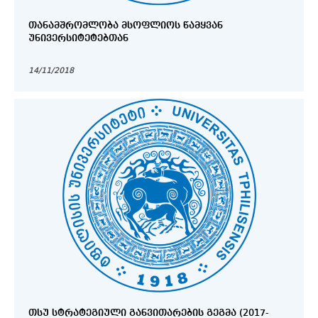
ᲗᲐᲜᲐᲛᲨᲠᲝᲛᲚᲝᲑᲐ ᲛᲡᲝᲤᲚᲘᲝᲡ ᲬᲐᲛᲧᲕᲐᲜ
ᲣᲜᲘᲕᲔᲠᲡᲘᲢᲔᲢᲔᲑᲗᲐᲜ
14/11/2018
ᲗᲡᲣ ᲡᲢᲠᲐᲢᲔᲒᲘᲣᲚᲘ ᲒᲐᲜᲕᲘᲗᲐᲠᲔᲑᲘᲡ ᲒᲔᲒᲛᲐ (2017-