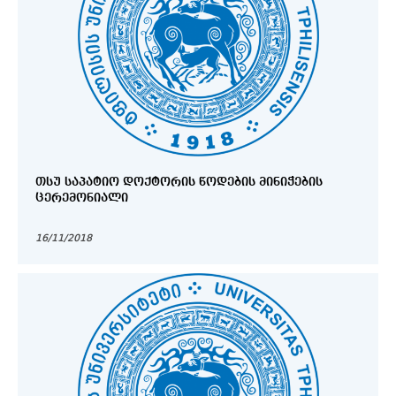
ᲗᲡᲣ ᲡᲐᲞᲐᲢᲘᲝ ᲓᲝᲥᲢᲝᲠᲘᲡ ᲬᲝᲓᲔᲑᲘᲡ ᲛᲘᲜᲘᲭᲔᲑᲘᲡ
ᲪᲔᲠᲔᲛᲝᲜᲘᲐᲚᲘ
16/11/2018