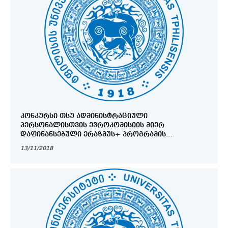
ᲙᲝᲜᲙᲣᲠᲡᲘ ᲗᲡᲣ ᲐᲓᲛᲘᲜᲘᲡᲢᲠᲐᲪᲘᲣᲚᲘ
ᲞᲔᲠᲡᲝᲜᲐᲚᲘᲡᲗᲕᲘᲡ ᲔᲕᲠᲝᲙᲝᲛᲘᲡᲘᲘᲡ ᲛᲘᲔᲠ
ᲓᲐᲤᲘᲜᲐᲜᲡᲔᲑᲣᲚᲘ ᲔᲠᲐᲖᲛᲣᲡ+ ᲞᲠᲝᲒᲠᲐᲛᲘᲡ
ᲛᲝᲙᲚᲔᲕᲐᲓᲘᲐᲜᲘ ᲡᲢᲘᲞᲔᲜᲓᲘᲔᲑᲘᲡ ᲛᲝᲡᲐᲞᲝᲕᲔᲑᲚᲐᲓ
13/11/2018