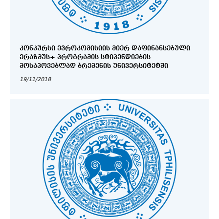
ᲙᲝᲜᲙᲣᲠᲡᲘ ᲔᲕᲠᲝᲙᲝᲛᲘᲡᲘᲘᲡ ᲛᲘᲔᲠ ᲓᲐᲤᲘᲜᲐᲜᲡᲔᲑᲣᲚᲘ
ᲔᲠᲐᲖᲛᲣᲡ+ ᲞᲠᲝᲒᲠᲐᲛᲘᲡ ᲡᲢᲘᲞᲔᲜᲓᲘᲔᲑᲘᲡ
ᲛᲝᲡᲐᲞᲝᲕᲔᲑᲚᲐᲓ ᲑᲠᲔᲛᲔᲜᲘᲡ ᲣᲜᲘᲕᲔᲠᲡᲘᲢᲔᲢᲨᲘ
19/11/2018