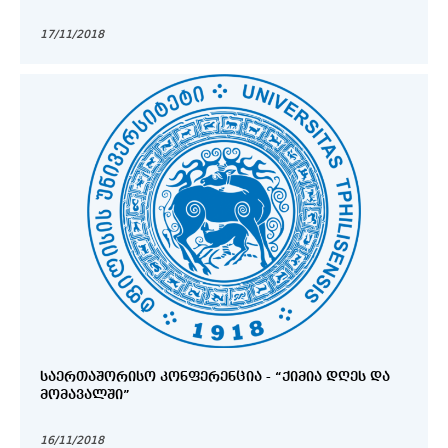
17/11/2018
ᲡᲐᲔᲠᲗᲐᲨᲝᲠᲘᲡᲝ ᲙᲝᲜᲤᲔᲠᲔᲜᲪᲘᲐ - “ᲥᲘᲛᲘᲐ ᲓᲦᲔᲡ ᲓᲐ
ᲛᲝᲛᲐᲕᲐᲚᲨᲘ”
16/11/2018