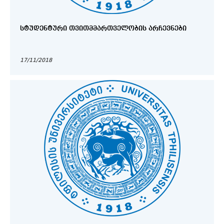
ᲡᲢᲣᲓᲔᲜᲢᲣᲠᲘ ᲗᲕᲘᲗᲛᲛᲐᲠᲗᲕᲔᲚᲝᲑᲘᲡ ᲐᲠᲩᲔᲕᲜᲔᲑᲘ
17/11/2018