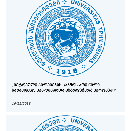
„ᲔᲕᲠᲝᲞᲣᲚᲘ ᲙᲕᲚᲔᲕᲔᲑᲘᲡ ᲡᲐᲑᲭᲝᲡ ᲐᲗᲘ ᲬᲔᲚᲘ:
ᲡᲐᲣᲙᲔᲗᲔᲡᲝ ᲛᲙᲕᲚᲔᲕᲐᲠᲗᲐ ᲛᲮᲐᲠᲓᲐᲭᲔᲠᲐ ᲔᲕᲠᲝᲞᲐᲨᲘ“
16/11/2018