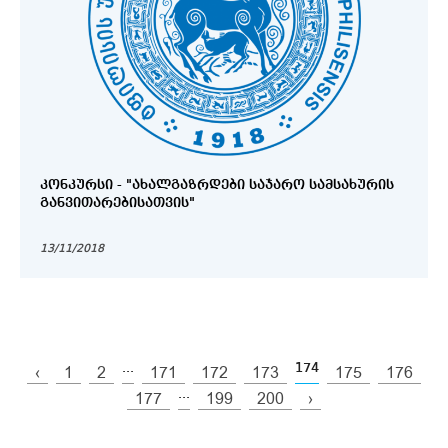
ᲙᲝᲜᲙᲣᲠᲡᲘ - "ᲐᲮᲐᲚᲒᲐᲖᲠᲓᲔᲑᲘ ᲡᲐᲯᲐᲠᲝ ᲡᲐᲛᲡᲐᲮᲣᲠᲘᲡ
ᲒᲐᲜᲕᲘᲗᲐᲠᲔᲑᲘᲡᲐᲗᲕᲘᲡ"
13/11/2018
...
174
‹
1
2
171
172
173
175
176
...
177
199
200
›