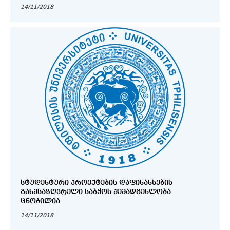
14/11/2018
ᲡᲢᲣᲓᲔᲜᲢᲣᲠᲘ ᲞᲠᲝᲔᲥᲢᲔᲑᲘᲡ ᲓᲐᲤᲘᲜᲐᲜᲡᲔᲑᲘᲡ
ᲒᲐᲜᲛᲡᲐᲖᲦᲕᲠᲔᲚᲘ ᲡᲐᲑᲭᲝᲡ ᲨᲔᲛᲐᲓᲒᲔᲜᲚᲝᲑᲐ
ᲪᲜᲝᲑᲘᲚᲘᲐ
14/11/2018