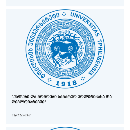
"ᲥᲐᲚᲔᲑᲘ ᲓᲐ ᲒᲝᲒᲝᲔᲑᲘ ᲡᲐᲒᲐᲠᲔᲝ ᲞᲝᲚᲘᲢᲘᲙᲐᲡᲐ ᲓᲐ
ᲓᲘᲞᲚᲝᲛᲐᲢᲘᲐᲨᲘ"
16/11/2018