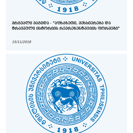
ᲛᲠᲒᲕᲐᲚᲘ ᲛᲐᲒᲘᲓᲐ - "ᲐᲤᲮᲐᲖᲔᲗᲘ, ᲛᲔᲮᲡᲘᲔᲠᲔᲑᲐ ᲓᲐ
ᲢᲠᲐᲕᲛᲣᲚᲘ ᲘᲡᲢᲝᲠᲘᲘᲡ ᲠᲔᲞᲠᲔᲖᲔᲜᲢᲐᲪᲘᲘᲡ ᲤᲝᲠᲛᲔᲑᲘ"
15/11/2018