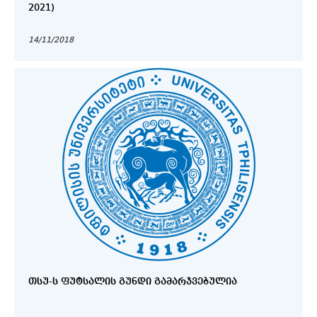
2021)
14/11/2018
ᲗᲡᲣ-Ს ᲤᲣᲢᲡᲐᲚᲘᲡ ᲒᲣᲜᲓᲘ ᲒᲐᲛᲐᲠᲯᲕᲔᲑᲣᲚᲘᲐ