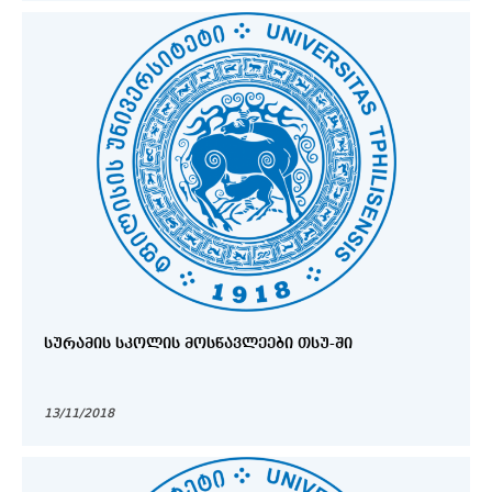
ᲡᲣᲠᲐᲛᲘᲡ ᲡᲙᲝᲚᲘᲡ ᲛᲝᲡᲬᲐᲕᲚᲔᲔᲑᲘ ᲗᲡᲣ-ᲨᲘ
13/11/2018