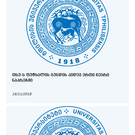
ᲗᲡᲣ-Ს ᲤᲣᲢᲡᲐᲚᲘᲡ ᲒᲣᲜᲓᲘᲡ ᲙᲘᲓᲔᲕ ᲔᲠᲗᲘ ᲬᲔᲕᲠᲘ
ᲜᲐᲙᲠᲔᲑᲨᲘ
16/11/2018