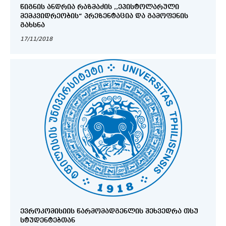
ᲬᲘᲒᲜᲘᲡ ᲐᲜᲓᲠᲘᲐ ᲠᲐᲖᲛᲐᲫᲘᲡ ,,ᲔᲞᲘᲡᲢᲝᲚᲐᲠᲣᲚᲘ
ᲛᲔᲛᲙᲕᲘᲓᲠᲔᲝᲑᲘᲡ“ ᲞᲠᲔᲖᲔᲜᲢᲐᲪᲘᲐ ᲓᲐ ᲒᲐᲛᲝᲤᲔᲜᲘᲡ
ᲒᲐᲮᲡᲜᲐ
17/11/2018
ᲔᲕᲠᲝᲙᲝᲛᲘᲡᲘᲘᲡ ᲬᲐᲠᲛᲝᲛᲐᲓᲒᲔᲜᲚᲘᲡ ᲨᲔᲮᲕᲔᲓᲠᲐ ᲗᲡᲣ
ᲡᲢᲣᲓᲔᲜᲢᲔᲑᲗᲐᲜ