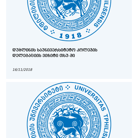
ᲓᲣᲑᲚᲘᲜᲘᲡ ᲡᲐᲣᲜᲘᲕᲔᲠᲡᲘᲢᲔᲢᲝ ᲙᲝᲚᲔᲯᲘᲡ
ᲓᲔᲚᲔᲒᲐᲪᲘᲘᲡ ᲕᲘᲖᲘᲢᲘ ᲗᲡᲣ-ᲨᲘ
16/11/2018