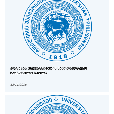
ᲙᲝᲠᲣᲜᲐᲡ ᲣᲜᲘᲕᲔᲠᲡᲘᲢᲔᲢᲘᲡ ᲡᲐᲔᲠᲗᲐᲨᲝᲠᲘᲡᲝ
ᲡᲐᲖᲐᲤᲮᲣᲚᲝ ᲡᲙᲝᲚᲐ
13/11/2018