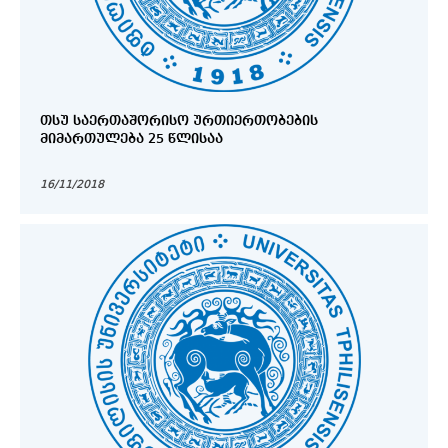
ᲗᲡᲣ ᲡᲐᲔᲠᲗᲐᲨᲝᲠᲘᲡᲝ ᲣᲠᲗᲘᲔᲠᲗᲝᲑᲔᲑᲘᲡ
ᲛᲘᲛᲐᲠᲗᲣᲚᲔᲑᲐ 25 ᲬᲚᲘᲡᲐᲐ
16/11/2018