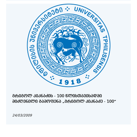
ᲒᲠᲘᲒᲝᲚ ᲙᲘᲙᲜᲐᲫᲘᲡ - 100 ᲬᲚᲘᲡᲗᲐᲕᲘᲡᲐᲓᲛᲘ
ᲛᲘᲫᲦᲕᲜᲘᲚᲘ ᲒᲐᲛᲝᲤᲔᲜᲐ „ᲒᲠᲘᲒᲝᲚ ᲙᲘᲙᲜᲐᲫᲔ - 100“
24/03/2009