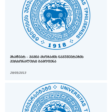
ᲛᲮᲐᲢᲕᲐᲠ – ᲛᲐᲛᲘᲐ ᲐᲮᲝᲑᲐᲫᲘᲡ ᲜᲐᲛᲣᲨᲔᲕᲠᲔᲑᲘᲡ
ᲞᲔᲠᲡᲝᲜᲐᲚᲣᲠᲘ ᲒᲐᲛᲝᲤᲔᲜᲐ
29/05/2013