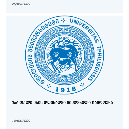
26/05/2009
ᲥᲐᲠᲗᲣᲚᲘ ᲔᲜᲘᲡ ᲓᲦᲘᲡᲐᲓᲛᲘ ᲛᲘᲫᲦᲕᲜᲘᲚᲘ ᲒᲐᲛᲝᲤᲔᲜᲐ
14/04/2009