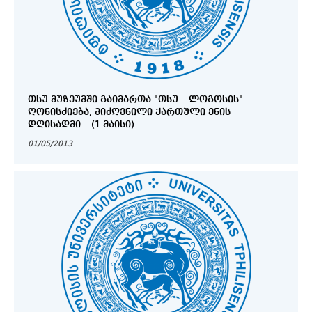
ᲗᲡᲣ ᲛᲣᲖᲔᲣᲛᲨᲘ ᲒᲐᲘᲛᲐᲠᲗᲐ "ᲗᲡᲣ – ᲚᲝᲒᲝᲡᲘᲡ"
ᲦᲝᲜᲘᲡᲫᲘᲔᲑᲐ, ᲛᲘᲫᲦᲕᲜᲘᲚᲘ ᲥᲐᲠᲗᲣᲚᲘ ᲔᲜᲘᲡ
ᲓᲦᲘᲡᲐᲓᲛᲘ – (1 ᲛᲐᲘᲡᲘ).
01/05/2013