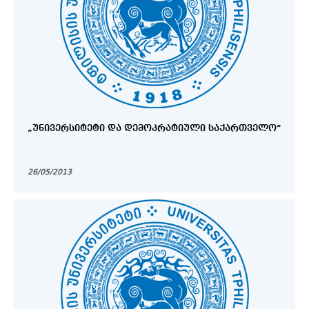
„ᲣᲜᲘᲕᲔᲠᲡᲘᲢᲔᲢᲘ ᲓᲐ ᲓᲔᲛᲝᲙᲠᲐᲢᲘᲣᲚᲘ ᲡᲐᲥᲐᲠᲗᲕᲔᲚᲝ“
26/05/2013