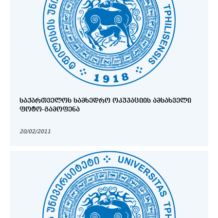
ᲡᲐᲥᲐᲠᲗᲕᲔᲚᲝᲡ ᲡᲐᲛᲮᲔᲓᲠᲝ ᲝᲙᲣᲞᲐᲪᲘᲘᲡ ᲐᲛᲡᲐᲮᲕᲔᲚᲘ
ᲤᲝᲢᲝ-ᲒᲐᲛᲝᲤᲔᲜᲐ
20/02/2011