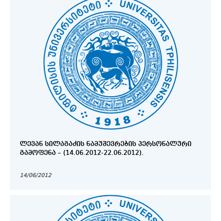
ᲚᲔᲕᲐᲜ ᲡᲘᲚᲐᲒᲐᲫᲘᲡ ᲜᲐᲛᲣᲨᲔᲕᲠᲔᲑᲘᲡ ᲞᲔᲠᲡᲝᲜᲐᲚᲣᲠᲘ
ᲒᲐᲛᲝᲤᲔᲜᲐ – (14.06.2012-22.06.2012).
14/06/2012