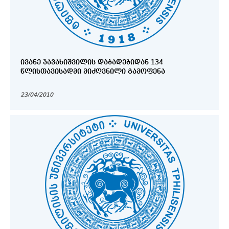
ᲘᲕᲐᲜᲔ ᲯᲐᲕᲐᲮᲘᲨᲕᲘᲚᲘᲡ ᲓᲐᲑᲐᲓᲔᲑᲘᲓᲐᲜ 134
ᲬᲚᲘᲡᲗᲐᲕᲘᲡᲐᲓᲛᲘ ᲛᲘᲫᲦᲕᲜᲘᲚᲘ ᲒᲐᲛᲝᲤᲔᲜᲐ
23/04/2010