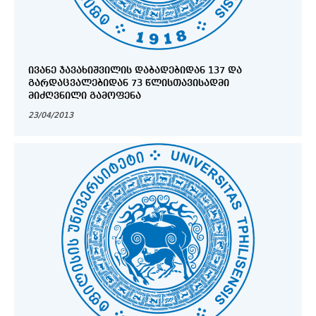
ᲘᲕᲐᲜᲔ ᲯᲐᲕᲐᲮᲘᲨᲕᲘᲚᲘᲡ ᲓᲐᲑᲐᲓᲔᲑᲘᲓᲐᲜ 137 ᲓᲐ
ᲒᲐᲠᲓᲐᲪᲕᲐᲚᲔᲑᲘᲓᲐᲜ 73 ᲬᲚᲘᲡᲗᲐᲕᲘᲡᲐᲓᲛᲘ
ᲛᲘᲫᲦᲕᲜᲘᲚᲘ ᲒᲐᲛᲝᲤᲔᲜᲐ
23/04/2013