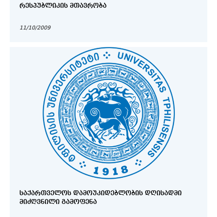
ᲠᲔᲡᲞᲣᲑᲚᲘᲙᲘᲡ ᲛᲗᲐᲕᲠᲝᲑᲐ
11/10/2009
ᲡᲐᲥᲐᲠᲗᲕᲔᲚᲝᲡ ᲓᲐᲛᲝᲣᲙᲘᲓᲔᲑᲚᲝᲑᲘᲡ ᲓᲦᲘᲡᲐᲓᲛᲘ
ᲛᲘᲫᲦᲕᲜᲘᲚᲘ ᲒᲐᲛᲝᲤᲔᲜᲐ