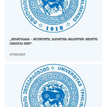
„ᲛᲝᲫᲦᲕᲐᲠᲘ – ᲛᲦᲕᲓᲔᲚᲘ, ᲠᲝᲛᲚᲘᲡ ᲛᲠᲔᲕᲚᲘᲪ ᲛᲗᲔᲚᲘ
ᲔᲕᲠᲝᲞᲐ ᲘᲧᲝ“
07/05/2010