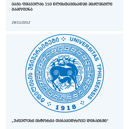
ᲕᲐᲟᲐ-ᲤᲨᲐᲕᲔᲚᲐᲡ 150 ᲬᲚᲘᲡᲗᲐᲕᲘᲡᲐᲓᲛᲘ ᲛᲘᲫᲦᲕᲜᲘᲚᲘ
ᲒᲐᲛᲝᲤᲔᲜᲐ
29/11/2012
„ᲣᲫᲕᲔᲚᲔᲡᲘ ᲘᲡᲢᲝᲠᲘᲐ ᲗᲐᲜᲐᲛᲔᲓᲠᲝᲕᲔ ᲓᲘᲖᲐᲘᲜᲨᲘ“