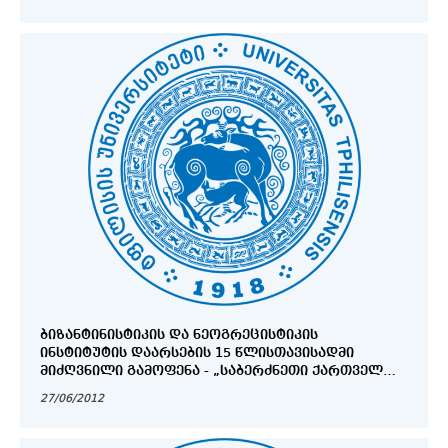
ᲑᲘᲖᲐᲜᲢᲘᲜᲘᲡᲢᲘᲙᲘᲡ ᲓᲐ ᲜᲔᲝᲒᲠᲔᲪᲘᲡᲢᲘᲙᲘᲡ
ᲘᲜᲡᲢᲘᲢᲣᲢᲘᲡ ᲓᲐᲐᲠᲡᲔᲑᲘᲡ 15 ᲬᲚᲘᲡᲗᲐᲕᲘᲡᲐᲓᲛᲘ
ᲛᲘᲫᲦᲕᲜᲘᲚᲘ ᲒᲐᲛᲝᲤᲔᲜᲐ - „ᲡᲐᲑᲔᲠᲫᲜᲔᲗᲘ ᲥᲐᲠᲗᲕᲔᲚ
ᲛᲮᲐᲢᲕᲐᲠᲗᲐ ᲨᲔᲛᲝᲥᲛᲔᲓᲔᲑᲐᲨᲘ“
27/06/2012