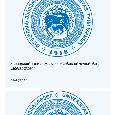
ᲣᲜᲘᲕᲔᲠᲡᲘᲢᲔᲢᲘᲡ ᲞᲘᲠᲕᲔᲚᲘ ᲗᲐᲝᲑᲘᲡ ᲡᲢᲣᲓᲔᲜᲢᲔᲑᲘ -
„ᲞᲘᲠᲕᲔᲚᲔᲑᲘ“
08/04/2011