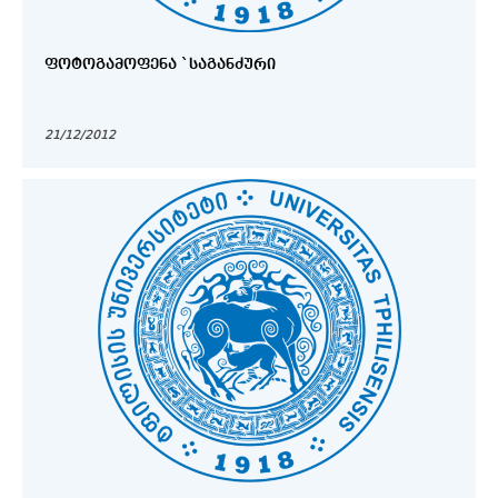
ᲤᲝᲢᲝᲒᲐᲛᲝᲤᲔᲜᲐ `ᲡᲐᲒᲐᲜᲫᲣᲠᲘ
21/12/2012