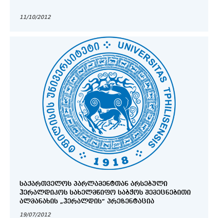
11/10/2012
ᲡᲐᲥᲐᲠᲗᲕᲔᲚᲝᲡ ᲞᲐᲠᲚᲐᲛᲔᲜᲢᲗᲐᲜ ᲐᲠᲡᲔᲑᲣᲚᲘ
ᲰᲔᲠᲐᲚᲓᲘᲙᲝᲡ ᲡᲐᲮᲔᲚᲛᲬᲘᲤᲝ ᲡᲐᲑᲭᲝᲡ ᲨᲔᲛᲔᲪᲜᲔᲑᲘᲗᲘ
ᲐᲚᲛᲐᲜᲐᲮᲘᲡ „ᲰᲔᲠᲐᲚᲓᲘᲡ“ ᲞᲠᲔᲖᲔᲜᲢᲐᲪᲘᲐ
19/07/2012