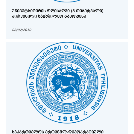
ᲣᲜᲘᲕᲔᲠᲡᲘᲢᲔᲢᲘᲡ ᲓᲦᲘᲡᲐᲓᲛᲘ (8 ᲗᲔᲑᲔᲠᲕᲐᲚᲘ)
ᲛᲘᲫᲦᲕᲜᲘᲚᲘ ᲡᲐᲘᲣᲑᲘᲚᲔᲝ ᲒᲐᲛᲝᲤᲔᲜᲐ
08/02/2010
ᲡᲐᲥᲐᲠᲗᲕᲔᲚᲝᲡ ᲔᲠᲝᲕᲜᲣᲚ-ᲓᲔᲛᲝᲙᲠᲐᲢᲘᲣᲚᲘ