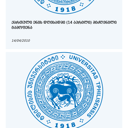
ᲥᲐᲠᲗᲣᲚᲘ ᲔᲜᲘᲡ ᲓᲦᲘᲡᲐᲓᲛᲘ (14 ᲐᲞᲠᲘᲚᲘ) ᲛᲘᲫᲦᲕᲜᲘᲚᲘ
ᲒᲐᲛᲝᲤᲔᲜᲐ
14/04/2010