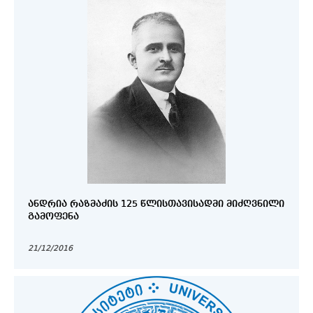
ᲐᲜᲓᲠᲘᲐ ᲠᲐᲖᲛᲐᲫᲘᲡ 125 ᲬᲚᲘᲡᲗᲐᲕᲘᲡᲐᲓᲛᲘ ᲛᲘᲫᲦᲕᲜᲘᲚᲘ
ᲒᲐᲛᲝᲤᲔᲜᲐ
21/12/2016