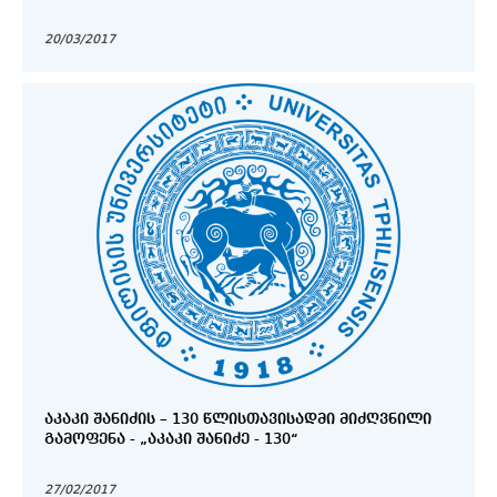
20/03/2017
ᲐᲙᲐᲙᲘ ᲨᲐᲜᲘᲫᲘᲡ – 130 ᲬᲚᲘᲡᲗᲐᲕᲘᲡᲐᲓᲛᲘ ᲛᲘᲫᲦᲕᲜᲘᲚᲘ
ᲒᲐᲛᲝᲤᲔᲜᲐ - „ᲐᲙᲐᲙᲘ ᲨᲐᲜᲘᲫᲔ - 130“
27/02/2017