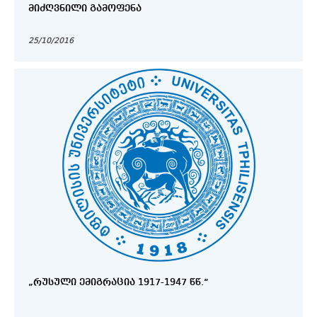
ᲛᲘᲫᲦᲕᲜᲘᲚᲘ ᲒᲐᲛᲝᲤᲔᲜᲐ
25/10/2016
„ᲠᲣᲡᲣᲚᲘ ᲔᲛᲘᲒᲠᲐᲪᲘᲐ 1917-1947 ᲬᲬ.“