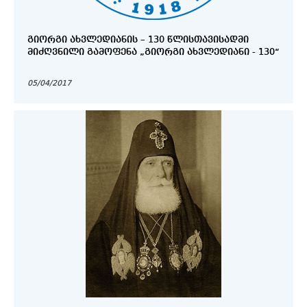
ᲒᲘᲝᲠᲒᲘ ᲐᲮᲕᲚᲔᲓᲘᲐᲜᲘᲡ – 130 ᲬᲚᲘᲡᲗᲐᲕᲘᲡᲐᲓᲛᲘ
ᲛᲘᲫᲦᲕᲜᲘᲚᲘ ᲒᲐᲛᲝᲤᲔᲜᲐ „ᲒᲘᲝᲠᲒᲘ ᲐᲮᲕᲚᲔᲓᲘᲐᲜᲘ - 130“
05/04/2017