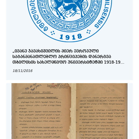
„ᲘᲕᲐᲜᲔ ᲯᲐᲕᲐᲮᲘᲨᲕᲘᲚᲘᲡ ᲛᲘᲔᲠ ᲔᲕᲠᲝᲞᲣᲚᲘ
ᲡᲐᲒᲐᲜᲛᲐᲜᲐᲗᲚᲔᲑᲚᲝ ᲞᲠᲘᲜᲪᲘᲞᲔᲑᲘᲡ ᲓᲐᲜᲔᲠᲒᲕᲐ
ᲗᲑᲘᲚᲘᲡᲘᲡ ᲡᲐᲮᲔᲚᲛᲬᲘᲤᲝ ᲣᲜᲘᲕᲔᲠᲡᲘᲢᲔᲢᲨᲘ 1918-1926
ᲬᲚᲔᲑᲨᲘ“ ᲘᲕᲐᲜᲔ ᲯᲐᲕᲐᲮᲘᲨᲕᲘᲚᲘᲡ ᲓᲐᲑᲐᲓᲔᲑᲘᲓᲐᲜ 140
18/11/2016
ᲬᲚᲘᲡ ᲘᲣᲑᲘᲚᲘᲡᲐᲓᲛᲘ ᲛᲘᲫᲦᲕᲜᲘᲚᲘ ᲒᲐᲛᲝᲤᲔᲜᲐ