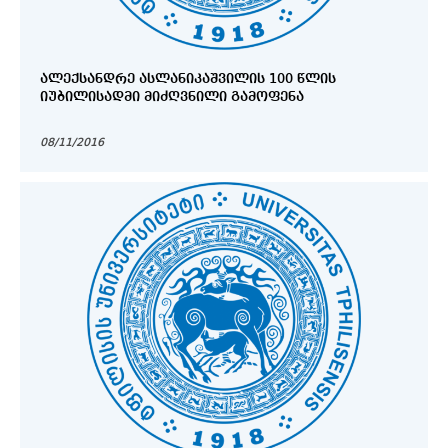
ᲐᲚᲔᲥᲡᲐᲜᲓᲠᲔ ᲐᲡᲚᲐᲜᲘᲙᲐᲨᲕᲘᲚᲘᲡ 100 ᲬᲚᲘᲡ
ᲘᲣᲑᲘᲚᲘᲡᲐᲓᲛᲘ ᲛᲘᲫᲦᲕᲜᲘᲚᲘ ᲒᲐᲛᲝᲤᲔᲜᲐ
08/11/2016