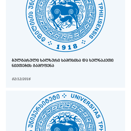
ᲑᲣᲚᲒᲐᲠᲣᲚᲘ ᲮᲐᲚᲮᲣᲠᲘ ᲡᲐᲛᲝᲡᲘᲡᲐ ᲓᲐ ᲮᲔᲚᲜᲐᲙᲔᲗᲘ
ᲜᲘᲕᲗᲔᲑᲘᲡ ᲒᲐᲛᲝᲤᲔᲜᲐ
02/12/2016