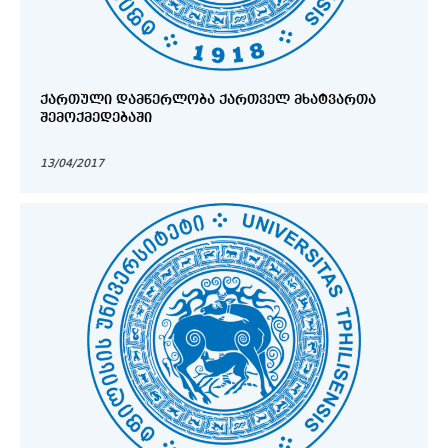
ᲥᲐᲠᲗᲣᲚᲘ ᲓᲐᲛᲬᲔᲠᲚᲝᲑᲐ ᲥᲐᲠᲗᲕᲔᲚ ᲛᲮᲐᲢᲕᲐᲠᲗᲐ
ᲨᲔᲛᲝᲥᲛᲔᲓᲔᲑᲐᲨᲘ
13/04/2017