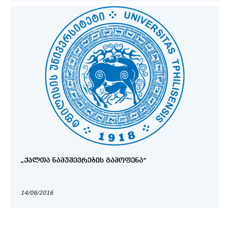
„ᲥᲐᲚᲗᲐ ᲜᲐᲛᲣᲨᲔᲕᲠᲔᲑᲘᲡ ᲒᲐᲛᲝᲤᲔᲜᲐ“
14/06/2016