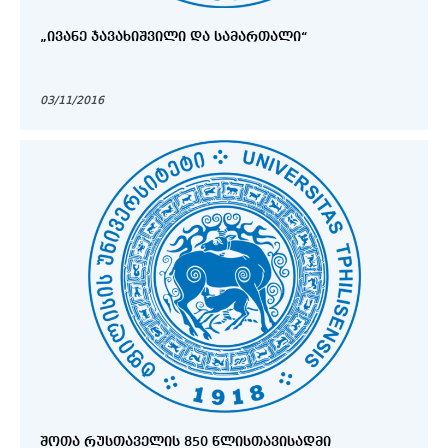
„ᲘᲕᲐᲜᲔ ᲯᲐᲕᲐᲮᲘᲨᲕᲘᲚᲘ ᲓᲐ ᲡᲐᲛᲐᲠᲗᲐᲚᲘ“
03/11/2016
ᲨᲝᲗᲐ ᲠᲣᲡᲗᲐᲕᲔᲚᲘᲡ 850 ᲬᲚᲘᲡᲗᲐᲕᲘᲡᲐᲓᲛᲘ