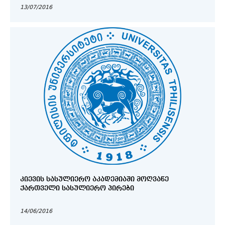
13/07/2016
ᲙᲘᲔᲕᲘᲡ ᲡᲐᲡᲣᲚᲘᲔᲠᲝ ᲐᲙᲐᲓᲔᲛᲘᲐᲨᲘ ᲛᲝᲦᲕᲐᲬᲔ
ᲥᲐᲠᲗᲕᲔᲚᲘ ᲡᲐᲡᲣᲚᲘᲔᲠᲝ ᲞᲘᲠᲔᲑᲘ
14/06/2016