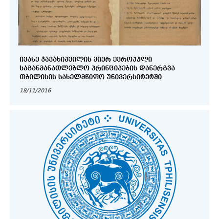
ᲘᲕᲐᲜᲔ ᲯᲐᲕᲐᲮᲘᲨᲕᲘᲚᲘᲡ ᲛᲘᲔᲠ ᲔᲕᲠᲝᲞᲣᲚᲘ
ᲡᲐᲒᲐᲜᲛᲐᲜᲐᲗᲚᲔᲑᲚᲝ ᲞᲠᲘᲜᲪᲘᲞᲔᲑᲘᲡ ᲓᲐᲜᲔᲠᲒᲕᲐ
ᲗᲑᲘᲚᲘᲡᲘᲡ ᲡᲐᲮᲔᲚᲛᲬᲘᲤᲝ ᲣᲜᲘᲕᲔᲠᲡᲘᲢᲔᲢᲨᲘ
18/11/2016