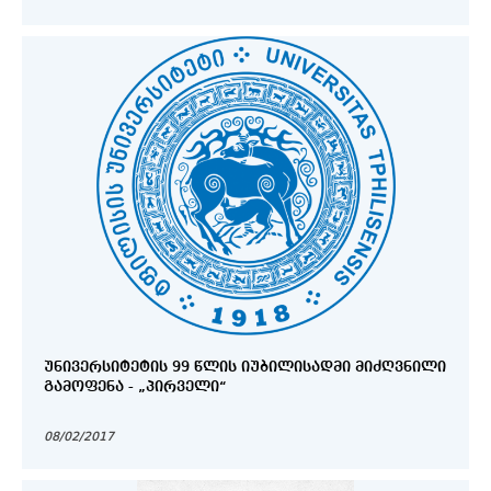
ᲣᲜᲘᲕᲔᲠᲡᲘᲢᲔᲢᲘᲡ 99 ᲬᲚᲘᲡ ᲘᲣᲑᲘᲚᲘᲡᲐᲓᲛᲘ ᲛᲘᲫᲦᲕᲜᲘᲚᲘ
ᲒᲐᲛᲝᲤᲔᲜᲐ - „ᲞᲘᲠᲕᲔᲚᲘ“
08/02/2017