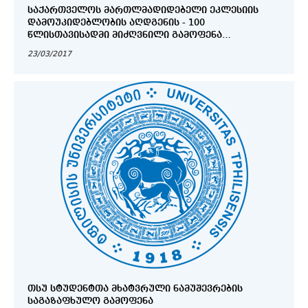
ᲡᲐᲥᲐᲠᲗᲕᲔᲚᲝᲡ ᲛᲐᲠᲗᲚᲛᲐᲓᲘᲓᲔᲑᲔᲚᲘ ᲔᲙᲚᲔᲡᲘᲘᲡ
ᲓᲐᲛᲝᲣᲙᲘᲓᲔᲑᲚᲝᲑᲘᲡ ᲐᲦᲓᲒᲔᲜᲘᲡ - 100
ᲬᲚᲘᲡᲗᲐᲕᲘᲡᲐᲓᲛᲘ ᲛᲘᲫᲦᲕᲜᲘᲚᲘ ᲒᲐᲛᲝᲤᲔᲜᲐ
„ᲐᲕᲢᲝᲙᲔᲤᲐᲚᲘᲐ 100“
23/03/2017
ᲗᲡᲣ ᲡᲢᲣᲓᲔᲜᲢᲗᲐ ᲛᲮᲐᲢᲕᲠᲣᲚᲘ ᲜᲐᲛᲣᲨᲔᲕᲠᲔᲑᲘᲡ
ᲡᲐᲒᲐᲖᲐᲤᲮᲣᲚᲝ ᲒᲐᲛᲝᲤᲔᲜᲐ