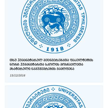
ᲗᲡᲣ ᲰᲣᲛᲐᲜᲘᲢᲐᲠᲣᲚ ᲛᲔᲪᲜᲘᲔᲠᲔᲑᲐᲗᲐ ᲤᲐᲙᲣᲚᲢᲔᲢᲘᲡ
ᲜᲝᲠᲩ ᲰᲣᲛᲐᲜᲘᲢᲐᲠᲗᲐ ᲡᲙᲝᲚᲘᲡ ᲛᲝᲡᲬᲐᲕᲚᲔᲗᲐ
ᲛᲮᲐᲢᲕᲠᲣᲚᲘ ᲜᲐᲛᲣᲨᲔᲕᲠᲔᲑᲘᲡ ᲒᲐᲛᲝᲤᲔᲜᲐ
15/12/2016