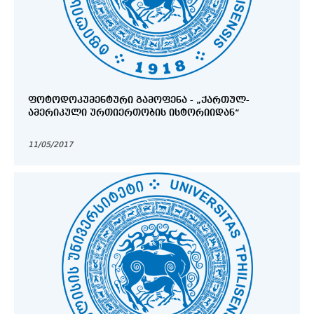
ᲤᲝᲢᲝᲓᲝᲙᲣᲛᲔᲜᲢᲣᲠᲘ ᲒᲐᲛᲝᲤᲔᲜᲐ - „ᲥᲐᲠᲗᲣᲚ-
ᲐᲛᲔᲠᲘᲙᲣᲚᲘ ᲣᲠᲗᲘᲔᲠᲗᲝᲑᲘᲡ ᲘᲡᲢᲝᲠᲘᲘᲓᲐᲜ“
11/05/2017