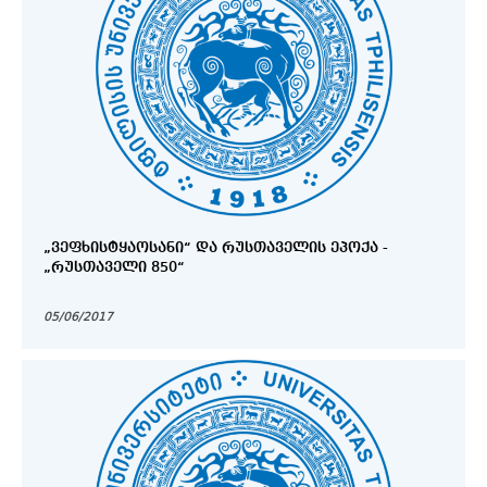
„ᲕᲔᲤᲮᲘᲡᲢᲧᲐᲝᲡᲐᲜᲘ“ ᲓᲐ ᲠᲣᲡᲗᲐᲕᲔᲚᲘᲡ ᲔᲞᲝᲥᲐ -
„ᲠᲣᲡᲗᲐᲕᲔᲚᲘ 850“
05/06/2017