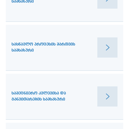
ᲡᲐᲛᲡᲐᲮᲣᲠᲘ
ᲡᲐᲡᲬᲐᲕᲚᲝ ᲞᲠᲝᲪᲔᲡᲘᲡ ᲛᲐᲠᲗᲕᲘᲡ
ᲡᲐᲛᲡᲐᲮᲣᲠᲘ
ᲡᲐᲛᲔᲪᲜᲘᲔᲠᲝ ᲙᲕᲚᲔᲕᲘᲡᲐ ᲓᲐ
ᲒᲐᲜᲕᲘᲗᲐᲠᲔᲑᲘᲡ ᲡᲐᲛᲡᲐᲮᲣᲠᲘ