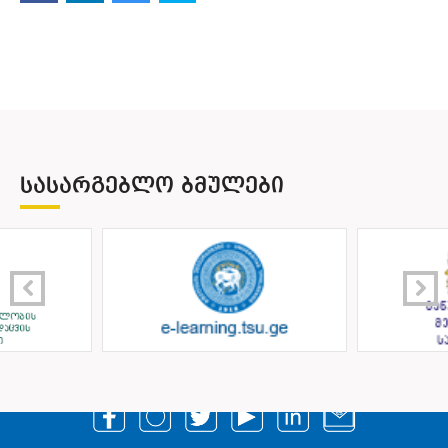
ᲡᲐᲡᲐᲠᲒᲔᲑᲚᲝ ᲑᲛᲣᲚᲔᲑᲘ