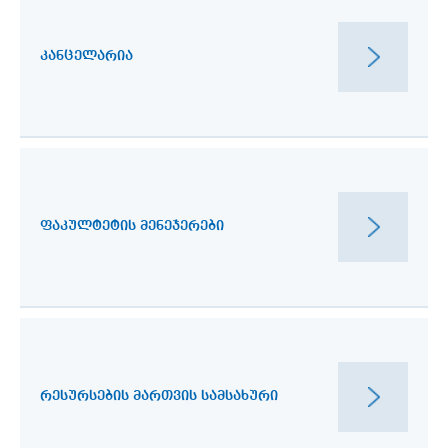
ᲙᲐᲜᲪᲔᲚᲐᲠᲘᲐ
ᲤᲐᲙᲣᲚᲢᲔᲢᲘᲡ ᲛᲔᲜᲔᲯᲔᲠᲔᲑᲘ
ᲠᲔᲡᲣᲠᲡᲔᲑᲘᲡ ᲛᲐᲠᲗᲕᲘᲡ ᲡᲐᲛᲡᲐᲮᲣᲠᲘ