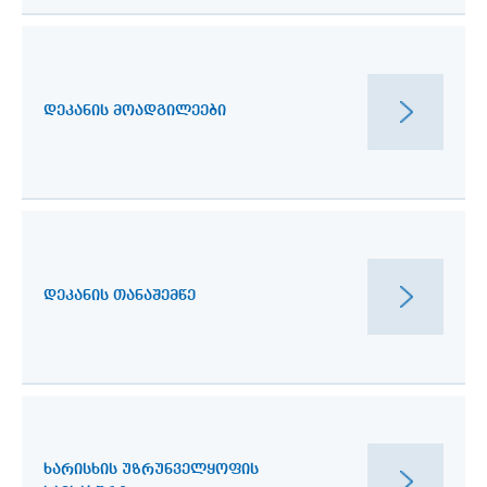
ᲓᲔᲙᲐᲜᲘᲡ ᲛᲝᲐᲓᲒᲘᲚᲔᲔᲑᲘ
ᲓᲔᲙᲐᲜᲘᲡ ᲗᲐᲜᲐᲨᲔᲛᲬᲔ
ᲮᲐᲠᲘᲡᲮᲘᲡ ᲣᲖᲠᲣᲜᲕᲔᲚᲧᲝᲤᲘᲡ