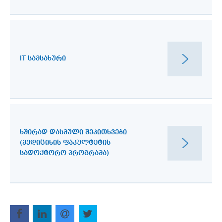
IT ᲡᲐᲛᲡᲐᲮᲣᲠᲘ
ᲮᲨᲘᲠᲐᲓ ᲓᲐᲡᲛᲣᲚᲘ ᲨᲔᲙᲘᲗᲮᲕᲔᲑᲘ
(ᲛᲔᲓᲘᲪᲘᲜᲘᲡ ᲤᲐᲙᲣᲚᲢᲔᲢᲘᲡ
ᲡᲐᲓᲝᲥᲢᲝᲠᲝ ᲞᲠᲝᲒᲠᲐᲛᲐ)