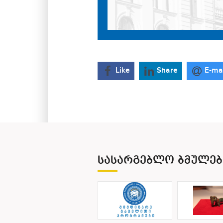
Like
Share
E-ma
ᲡᲐᲡᲐᲠᲒᲔᲑᲚᲝ ᲑᲛᲣᲚᲔᲑ