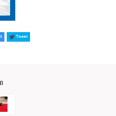
il
Tweet
Ი