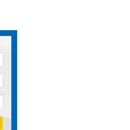
 აუცილებლობა. თბილისის
იტეტში მოქმედი სტუდენტთა
ს სისტემა გადავიდა მსოფლიოს
ების მუშაობის სტანდარტებზე.
 სფეროში ბაკალავრიატისა და
რების შემოღება პირველი დიდი
ყო ევროპული და
სისტემასთან მიახლოებისაკენ.
ულტეტები და მათ შორის,
ის ფაკულტეტი სწავლების ახალ,
ზე გადავიდა. მიმდინარე რეფო
ანხორციელდა ეკონომიკის
ულტეტის გაერთიანება და მათ
ომიკისა და ბიზნესის ფაკულტეტი.