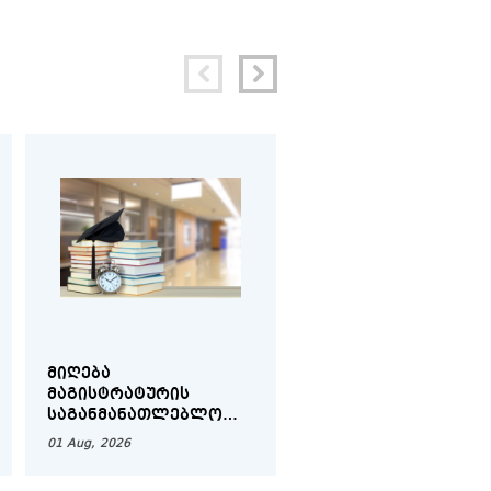
ᲛᲘᲦᲔᲑᲐ
ᲨᲘᲓᲐ ᲛᲝᲑᲘᲚᲝᲑᲘᲡ
Ს
ᲛᲐᲒᲘᲡᲢᲠᲐᲢᲣᲠᲘᲡ
ᲕᲐᲓᲔᲑᲘ - ᲨᲔᲛᲝᲓᲒᲝᲛ
ᲡᲐᲒᲐᲜᲛᲐᲜᲐᲗᲚᲔᲑᲚᲝ
ᲡᲔᲛᲔᲡᲢᲠᲘ 2026-20
ᲞᲠᲝᲒᲠᲐᲛᲔᲑᲖᲔ -
01 Aug, 2026
01 Aug, 2026
ᲨᲔᲛᲝᲓᲒᲝᲛᲘᲡ ᲡᲔᲛᲔᲡᲢᲠᲘ
2026-2027 Ს/Წ