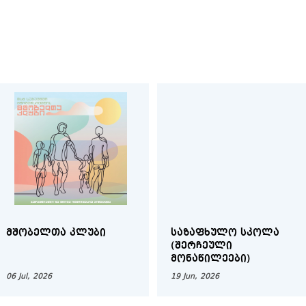
ᲛᲨᲝᲑᲔᲚᲗᲐ ᲙᲚᲣᲑᲘ
ᲡᲐᲖᲐᲤᲮᲣᲚᲝ ᲡᲙᲝᲚᲐ
(ᲨᲔᲠᲩᲔᲣᲚᲘ
ᲛᲝᲜᲐᲬᲘᲚᲔᲔᲑᲘ)
06 Jul, 2026
19 Jun, 2026