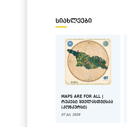
ᲡᲘᲐᲮᲚᲔᲔᲑᲘ
MAPS ARE FOR ALL |
ᲠᲣᲙᲔᲑᲘ ᲧᲕᲔᲚᲐᲡᲗᲕᲘᲡᲐᲐ
(ᲙᲝᲜᲙᲣᲠᲡᲘ)
07 Jul, 2026