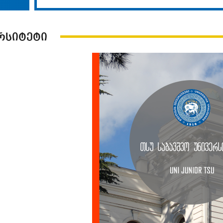
რსიტეტი