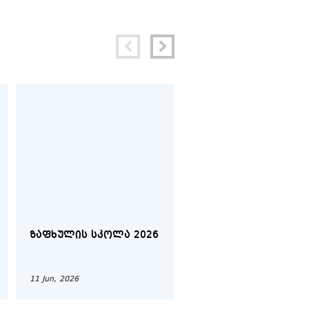
ᲖᲐᲤᲮᲣᲚᲘᲡ ᲡᲙᲝᲚᲐ 2026
ᲔᲗᲜᲝᲚᲝᲒᲘᲐ (ᲦᲘᲐ
ᲙᲐᲠᲘᲡ ᲓᲦᲔ)
11 Jun, 2026
26 Feb, 2026