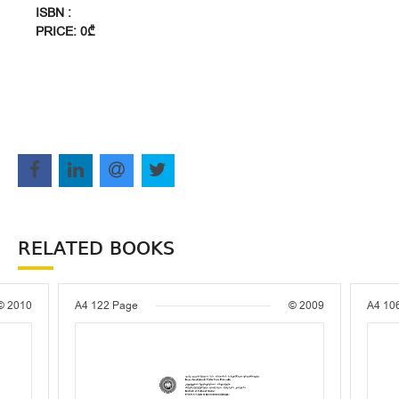
ISBN :
PRICE: 0₾
RELATED BOOKS
© 2010
A4
122 Page
© 2009
A4
10