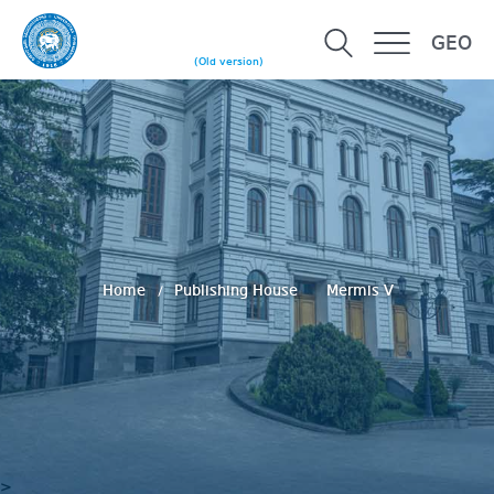
GEO
(Old version)
Home
Publishing House
Mermis V
>