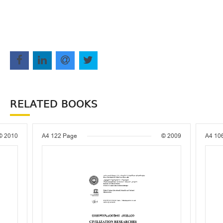
RELATED BOOKS
© 2010
A4
122 Page
© 2009
A4
10