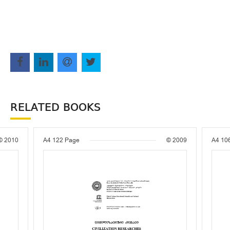
RELATED BOOKS
© 2010
A4
122 Page
© 2009
A4
10