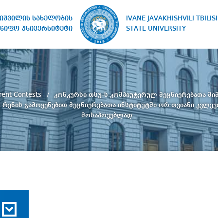
IVANE JAVAKHISHVILI TBILISI
ხიშვილის სახელობის
STATE UNIVERSITY
წიფო უნივერსიტეტი
rent Contests
კონკურსი თსუ-ს კომპიუტერულ მეცნიერებათა მ
 რენის გამოყენებით მეცნიერებათა ინსტიტუტში ორ თვიანი კვლევი
მოსაპოვებლად