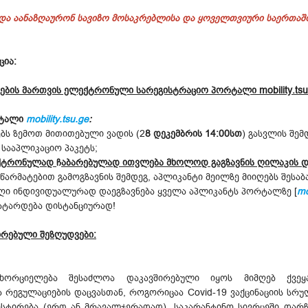
ნდა აანაზღაურონ სავიზო მოსაკრებლისა და ყოველთვიური საერთაშ
ცია:
მების მართვის ელექტრონული სარეგისტრაციო პორტალი
mobility.ts
რტალი
mobility.tsu.ge
:
ბს ზემოთ მითითებული ვადის (2
8 დეკემბრის 14:00სთ
) გასვლის შემ
სააპლიკაციო პაკეტს;
ექტრონულად
ჩ
აბარებულად ითვლება
მხოლოდ გაგზავნის ღილაკის დ
წარმატებით გამოგზავნის შემდეგ, აპლიკანტი მეილზე მიიღებს შესაბა
ღი ინდივიდუალურად დაეგზავნება ყველა აპლიკანტს პორტალზე [
mo
ჩატარდება დისტანციურად!
შირებული შეზღუდვები:
ხორციელება შესაძლოა დაკავშირებული იყოს მიმღებ ქვეყა
ა რეგულაციების დაცვასთან, როგორიცაა Covid-19 ვაქცინაციის სრ
სტირება (ერთ ან მრავალჯერადად), საკარანტინო სივრცეში დარჩ