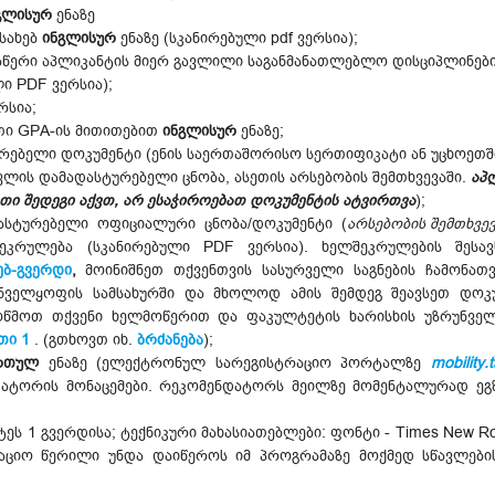
გლისურ
ენაზე
ესახებ
ინგლისურ
ენაზე (სკანირებული pdf ვერსია);
ნაწერი აპლიკანტის მიერ გავლილი საგანმანათლებლო დისციპლინები
ი PDF ვერსია);
რსია;
თი GPA-ის მითითებით
ინგლისურ
ენაზე;
ურებელი დოკუმენტი (ენის საერთაშორისო სერთიფიკატი ან უცხოეთშ
ვლის დამადასტურებელი ცნობა, ასეთის არსებობის შემთხვევაში.
აპ
თი შედეგი აქვთ, არ ესაჭიროებათ დოკუმენტის ატვირთვა
);
დასტურებელი ოფიციალური ცნობა/დოკუმენტი (
არსებობის შემთხვევ
ეკრულება (სკანირებული PDF ვერსია). ხელშეკრულების შესა
ებ-გვერდი
,
მოინიშნეთ თქვენთვის სასურველი საგნების ჩამონათ
უნველყოფის სამსახურში და მხოლოდ ამის შემდეგ შეავსეთ დოკ
მოწმოთ თქვენი ხელმოწერით და ფაკულტეტის ხარისხის უზრუნვე
თი 1
. (გთხოვთ იხ.
ბრძანება
);
ართულ
ენაზე (ელექტრონულ სარეგისტრაციო პორტალზე
mobility.
ატორის მონაცემები. რეკომენდატორს მეილზე მომენტალურად ეგზ
ს 1 გვერდისა; ტექნიკური მახასიათებლები: ფონტი - Times New Roma
ივაციო წერილი უნდა დაიწეროს იმ პროგრამაზე მოქმედ სწავლების