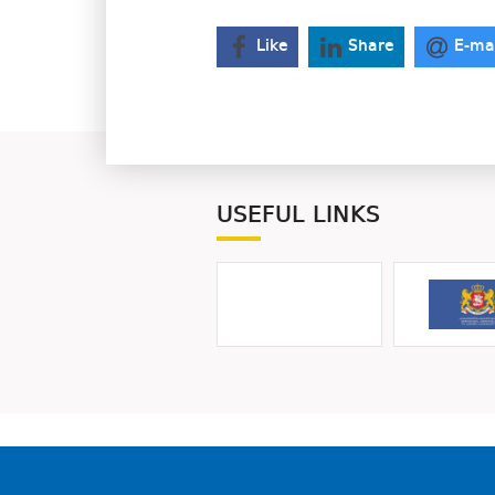
Like
Share
E-ma
USEFUL LINKS