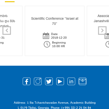
ობის
Associa
Scientific Conference “Israel at
სა და შპს
Janashvili
70”
შორის
Date
-31
2018-12-20
ing
Beginning
10:00 HR
Address: 1 Ilia Tchavtchavadze Avenue, Academic Building
I, 0179 Tbilisi, Georgia. Phone: (+995 32) 2 25 04 84