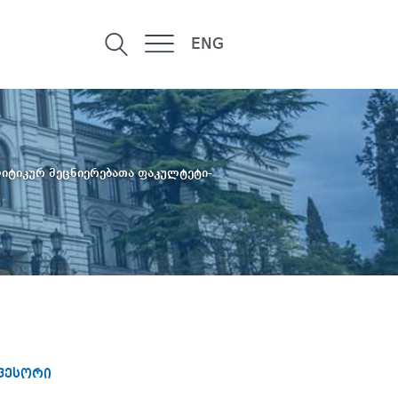
ENG
იტიკურ მეცნიერებათა ფაკულტეტი-
ფესორი