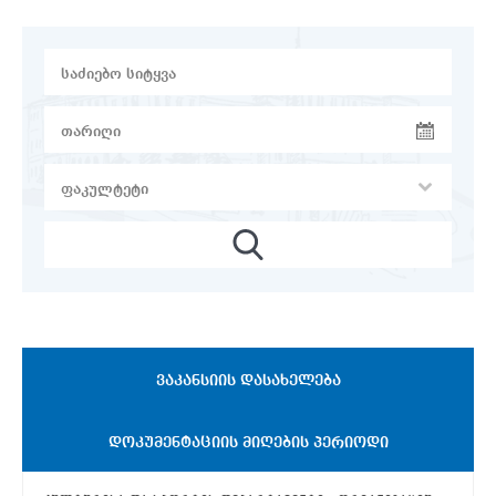
ᲕᲐᲙᲐᲜᲡᲘᲘᲡ ᲓᲐᲡᲐᲮᲔᲚᲔᲑᲐ
ᲓᲝᲙᲣᲛᲔᲜᲢᲐᲪᲘᲘᲡ ᲛᲘᲦᲔᲑᲘᲡ ᲞᲔᲠᲘᲝᲓᲘ