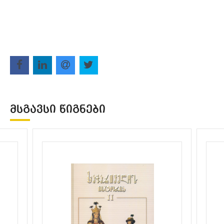
ᲛᲡᲒᲐᲕᲡᲘ ᲬᲘᲒᲜᲔᲑᲘ