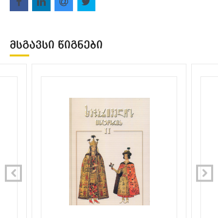
ᲛᲡᲒᲐᲕᲡᲘ ᲬᲘᲒᲜᲔᲑᲘ