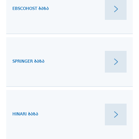
EBSCOHOST ᲑᲐᲖᲐ
SPRINGER ᲑᲐᲖᲐ
HINARI ᲑᲐᲖᲐ