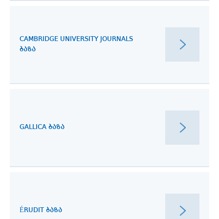
CAMBRIDGE UNIVERSITY JOURNALS
ᲑᲐᲖᲐ
GALLICA ᲑᲐᲖᲐ
ÉRUDIT ᲑᲐᲖᲐ