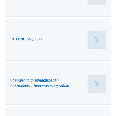
INTERNET ᲐᲠᲥᲘᲕᲘ
ᲡᲐᲛᲔᲪᲜᲘᲔᲠᲝ ᲛᲝᲮᲡᲔᲜᲔᲑᲔᲑᲘ
ᲡᲐᲑᲣᲜᲔᲑᲘᲡᲛᲔᲢᲧᲕᲔᲚᲝ ᲓᲐᲠᲒᲔᲑᲨᲘ