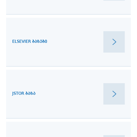
ELSEVIER ᲑᲐᲖᲔᲑᲘ
JSTOR ᲑᲐᲖᲐ