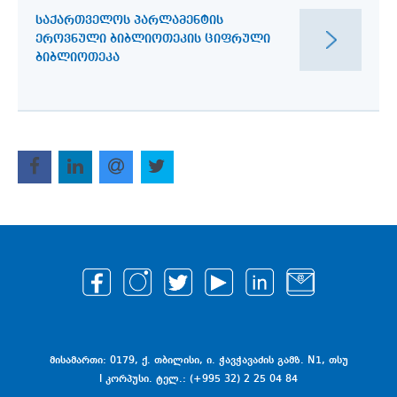
ᲡᲐᲥᲐᲠᲗᲕᲔᲚᲝᲡ ᲞᲐᲠᲚᲐᲛᲔᲜᲢᲘᲡ
ᲔᲠᲝᲕᲜᲣᲚᲘ ᲑᲘᲑᲚᲘᲝᲗᲔᲙᲘᲡ ᲪᲘᲤᲠᲣᲚᲘ
ᲑᲘᲑᲚᲘᲝᲗᲔᲙᲐ
მისამართი: 0179, ქ. თბილისი, ი. ჭავჭავაძის გამზ. N1, თსუ
I კორპუსი. ტელ.: (+995 32) 2 25 04 84