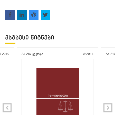
ᲛᲡᲒᲐᲕᲡᲘ ᲬᲘᲒᲜᲔᲑᲘ
© 2010
A4
287 გვერდი
© 2014
A4
21