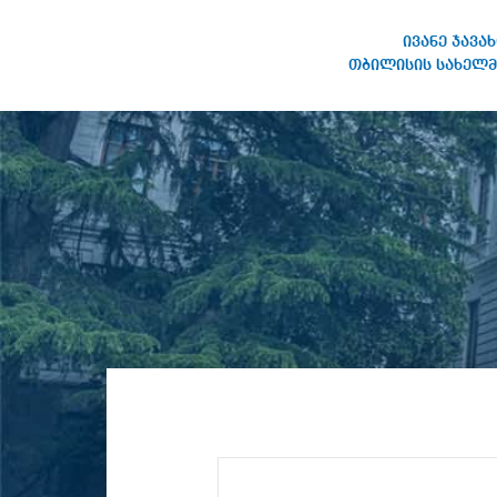
ივანე ჯავა
თბილისის სახელმ
ივანე ჯავახიშვილის
სახელობის თბილისის
სახელმწიფო უნივერსიტეტი