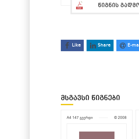
წიგნის გადმ
Like
Share
E-ma
ᲛᲡᲒᲐᲕᲡᲘ ᲬᲘᲒᲜᲔᲑᲘ
A4
147 გვერდი
© 2008