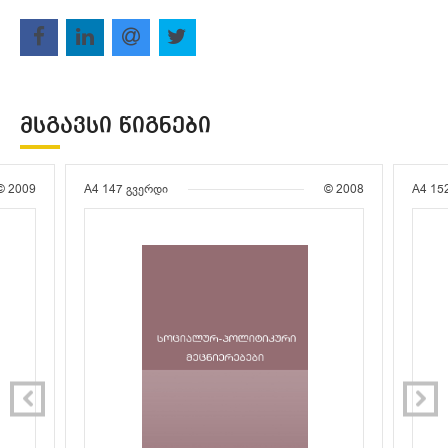
ᲛᲡᲒᲐᲕᲡᲘ ᲬᲘᲒᲜᲔᲑᲘ
© 2009
A4
147 გვერდი
© 2008
A4
15