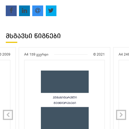
ᲛᲡᲒᲐᲕᲡᲘ ᲬᲘᲒᲜᲔᲑᲘ
© 2009
A4
159 გვერდი
© 2021
A4
24