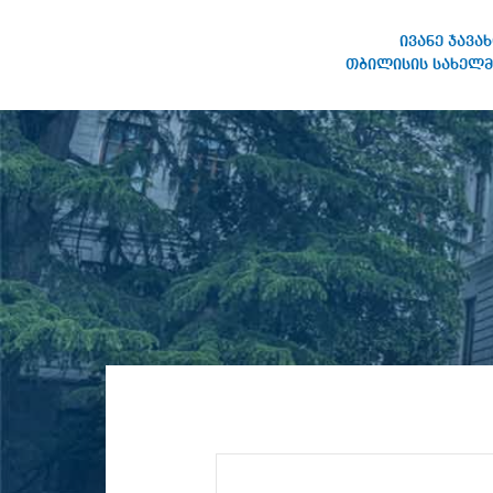
ივანე ჯავა
თბილისის სახელმ
ივანე ჯავახიშვილის
სახელობის თბილისის
სახელმწიფო უნივერსიტეტი