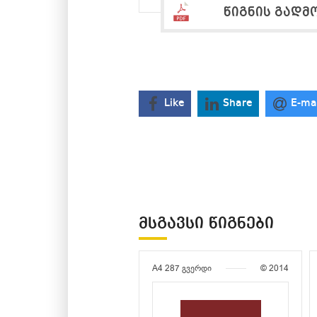
წიგნის გადმ
Like
Share
E-ma
ᲛᲡᲒᲐᲕᲡᲘ ᲬᲘᲒᲜᲔᲑᲘ
A4
287 გვერდი
© 2014