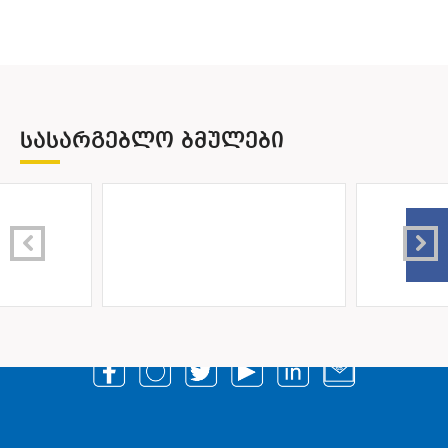
ᲡᲐᲡᲐᲠᲒᲔᲑᲚᲝ ᲑᲛᲣᲚᲔᲑᲘ