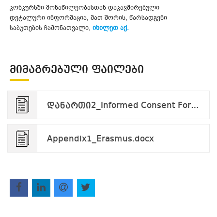
კონკურსში მონაწილეობასთან დაკავშირებული
დეტალური ინფორმაცია, მათ შორის, წარსადგენი
საბუთების ჩამონათვალი,
იხილეთ აქ.
ᲛᲘᲛᲐᲒᲠᲔᲑᲣᲚᲘ ᲤᲐᲘᲚᲔᲑᲘ
დანართი2_Informed Consent Form_applicant_v.09.24.pdf
Appendix1_Erasmus.docx