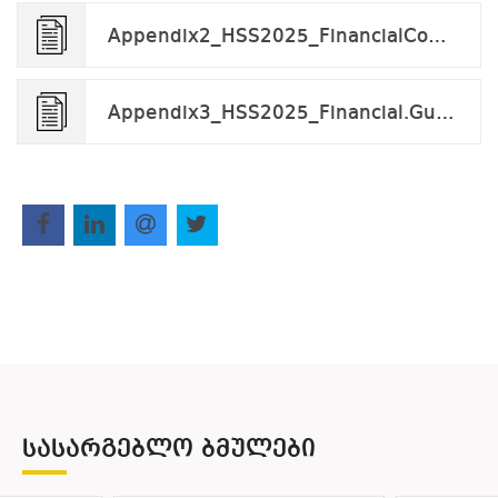
Appendix2_HSS2025_FinancialConsentForm.docx
Appendix3_HSS2025_Financial.Guarantee.Form.docx
ᲡᲐᲡᲐᲠᲒᲔᲑᲚᲝ ᲑᲛᲣᲚᲔᲑᲘ