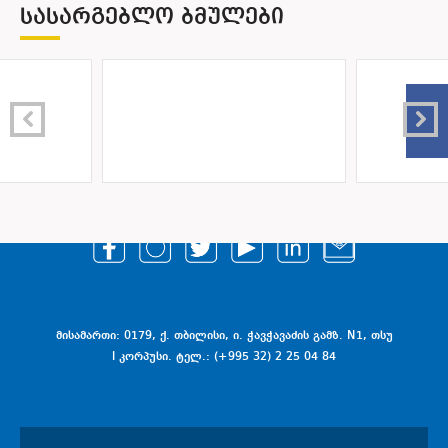
ᲡᲐᲡᲐᲠᲒᲔᲑᲚᲝ ᲑᲛᲣᲚᲔᲑᲘ
მისამართი: 0179, ქ. თბილისი, ი. ჭავჭავაძის გამზ. N1, თსუ
I კორპუსი. ტელ.: (+995 32) 2 25 04 84