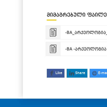
ᲛᲘᲛᲐᲒᲠᲔᲑᲣᲚᲘ ᲤᲐᲘᲚᲔ
-BA_არქეოლოგია_
-BA -არქეოლოგია 
Like
Share
E-ma