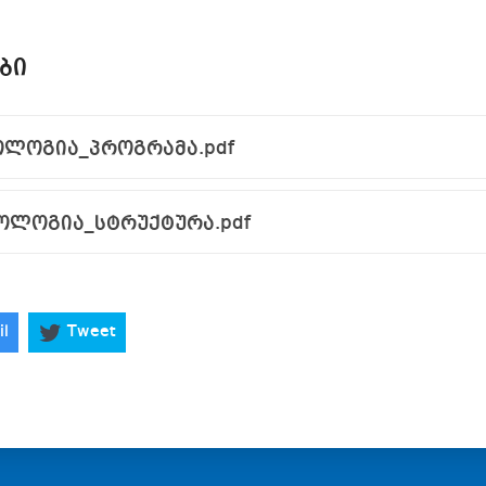
ᲑᲘ
ლოგია_პროგრამა.pdf
ოლოგია_სტრუქტურა.pdf
il
Tweet