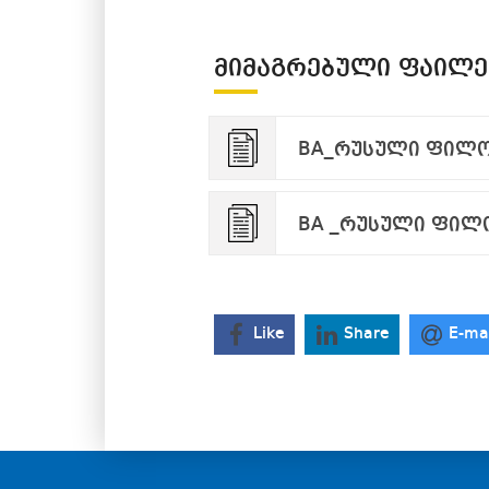
ᲛᲘᲛᲐᲒᲠᲔᲑᲣᲚᲘ ᲤᲐᲘᲚᲔ
BA_რუსული ფილო
BA _რუსული ფილ
Like
Share
E-ma