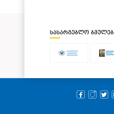
ᲡᲐᲡᲐᲠᲒᲔᲑᲚᲝ ᲑᲛᲣᲚᲔᲑ