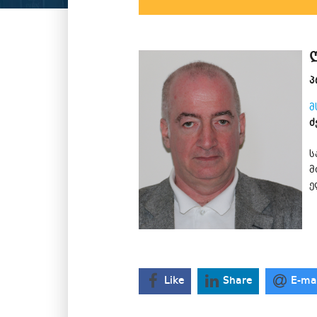
პ
მ
ძ
ს
მ
ე
Like
Share
E-ma