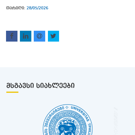
თარიღი:
28/05/2026
ᲛᲡᲒᲐᲕᲡᲘ ᲡᲘᲐᲮᲚᲔᲔᲑᲘ