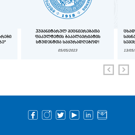
ᲰᲣᲛᲐᲜᲘᲢᲐᲠᲣᲚ ᲛᲔᲪᲜᲘᲔᲠᲔᲑᲐᲗᲐ
ᲪᲮᲐᲓ
ᲑᲠᲔᲑᲘ
ᲤᲐᲙᲣᲚᲢᲔᲢᲘᲡ ᲑᲐᲙᲐᲚᲐᲕᲠᲘᲐᲢᲘᲡ
ᲡᲐᲡᲬ
ᲖᲔ"
ᲡᲢᲣᲓᲔᲜᲢᲗᲐ ᲡᲐᲧᲣᲠᲐᲓᲦᲔᲑᲝᲓ!
ᲡᲔᲛᲔ
„ᲡᲐᲮ
05/05/2023
13/05
ᲡᲢᲣᲓ
ᲡᲢᲘᲞ