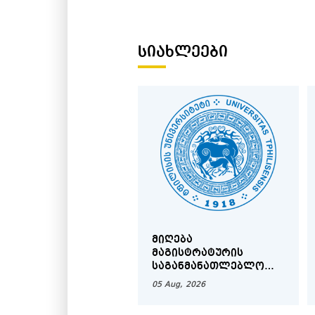
შენარჩუნება და გადაცემა,
და თანამედროვე გამოწვე
აქტუალური და ცვალებადი 
ᲡᲘᲐᲮᲚᲔᲔᲑᲘ
ჰუმანიტარულ მეცნიერე
ჰუმანიტარულ დარგებში მე
და კვლევაზე დაფუძნებული 
ᲛᲘᲦᲔᲑᲐ
ᲛᲐᲒᲘᲡᲢᲠᲐᲢᲣᲠᲘᲡ
ᲡᲐᲒᲐᲜᲛᲐᲜᲐᲗᲚᲔᲑᲚᲝ
ᲞᲠᲝᲒᲠᲐᲛᲔᲑᲖᲔ 2026-
05 Aug, 2026
2027 Ს/Წ ᲨᲔᲛᲝᲓᲒᲝᲛᲘᲡ
ᲡᲔᲛᲔᲡᲢᲠᲨᲘ