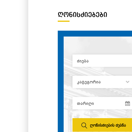
ᲦᲝᲜᲘᲡᲫᲘᲔᲑᲔᲑᲘ
ღონისძიების ძებნა