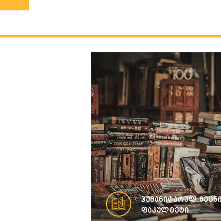
ჰუმანიტარულ მეცნ
ფაკულტეტი