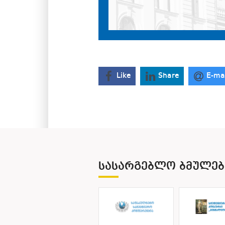
Like
Share
E-ma
ᲡᲐᲡᲐᲠᲒᲔᲑᲚᲝ ᲑᲛᲣᲚᲔᲑ