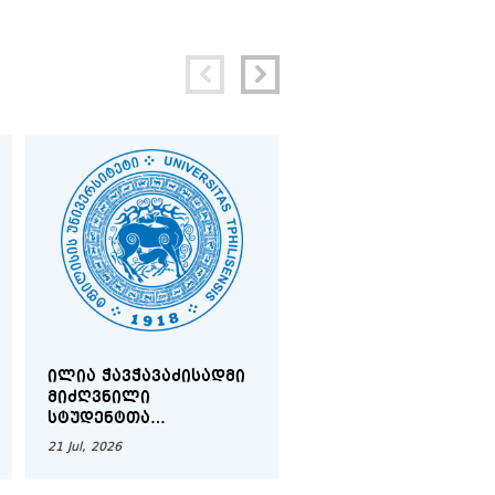
ᲘᲚᲘᲐ ᲭᲐᲕᲭᲐᲕᲐᲫᲘᲡᲐᲓᲛᲘ
ᲛᲝᲜᲝᲒᲠᲐᲤᲘᲘᲡ -
ᲛᲘᲫᲦᲕᲜᲘᲚᲘ
„ᲘᲜᲤᲝᲠᲛᲐᲪᲘᲣᲚᲘ
ᲡᲢᲣᲓᲔᲜᲢᲗᲐ
ᲡᲢᲠᲣᲥᲢᲣᲠᲐ ᲓᲐ
ᲡᲐᲛᲔᲪᲜᲘᲔᲠᲝ
ᲥᲐᲠᲗᲕᲔᲚᲣᲠ ᲔᲜᲐᲗᲐ
21 Jul, 2026
21 Jul, 2026
ᲙᲝᲜᲤᲔᲠᲔᲜᲪᲘᲐ "ᲘᲚᲘᲐ
ᲰᲘᲞᲝᲢᲐᲥᲡᲣᲠᲘ
ᲭᲐᲕᲭᲐᲕᲐᲫᲔ - 189"
ᲛᲝᲓᲔᲚᲔᲑᲘ“ -