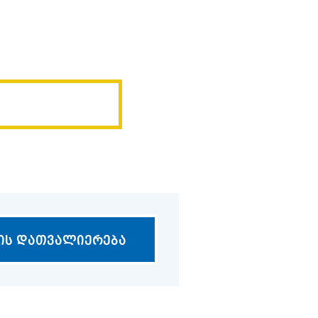
ᲞᲠᲔᲖᲔᲜᲢᲐᲪᲘᲐ
17/07
ტურის
2026
13/07
 სემინარი 2026
ის დათვალიერება
2026