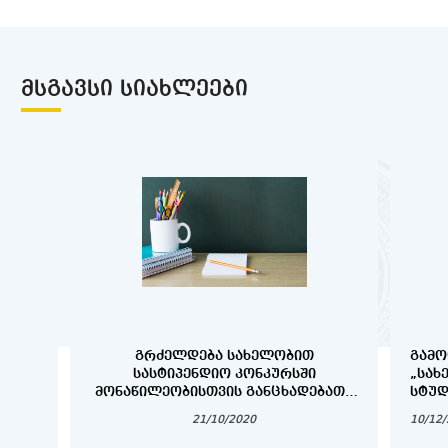
ᲛᲡᲒᲐᲕᲡᲘ ᲡᲘᲐᲮᲚᲔᲔᲑᲘ
ᲒᲠᲫᲔᲚᲓᲔᲑᲐ ᲡᲐᲮᲔᲚᲝᲑᲘᲗ
ᲒᲐᲛᲝ
ᲡᲐᲡᲢᲘᲞᲔᲜᲓᲘᲝ ᲙᲝᲜᲙᲣᲠᲡᲨᲘ
„ᲡᲐᲮ
ᲛᲝᲜᲐᲬᲘᲚᲔᲝᲑᲘᲡᲗᲕᲘᲡ ᲒᲐᲜᲪᲮᲐᲓᲔᲑᲐᲗᲐ
ᲡᲢᲣᲓ
ᲛᲘᲦᲔᲑᲐ
21/10/2020
10/12