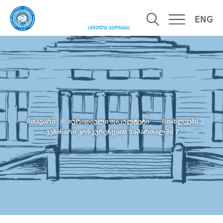
ENG
(ძველი ვერსია)
მთავარი
იურიდიული ფაკულტეტი
სიახლეები
ვებინარი კონკურენციის სამართალში 7