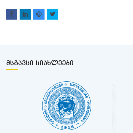
ᲛᲡᲒᲐᲕᲡᲘ ᲡᲘᲐᲮᲚᲔᲔᲑᲘ