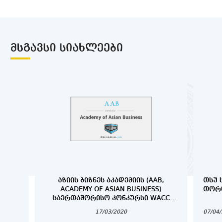
ᲛᲡᲒᲐᲕᲡᲘ ᲡᲘᲐᲮᲚᲔᲔᲑᲘ
ᲐᲖᲘᲘᲡ ᲑᲘᲖᲜᲔᲡ ᲐᲙᲐᲓᲔᲛᲘᲘᲡ (AAB,
ᲗᲡᲣ 
ACADEMY OF ASIAN BUSINESS)
ᲗᲝᲠᲜ
ᲡᲐᲔᲠᲗᲐᲨᲝᲠᲘᲡᲝ ᲙᲝᲜᲙᲣᲠᲡᲘ WACC
2020 (WORLD ASIAN BUSINESS CASE
17/03/2020
07/04
COMPETITION)