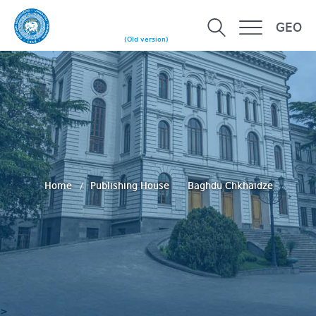
GEO
(Old version)
Home
Publishing House
Baghdu Chkhaidze
>