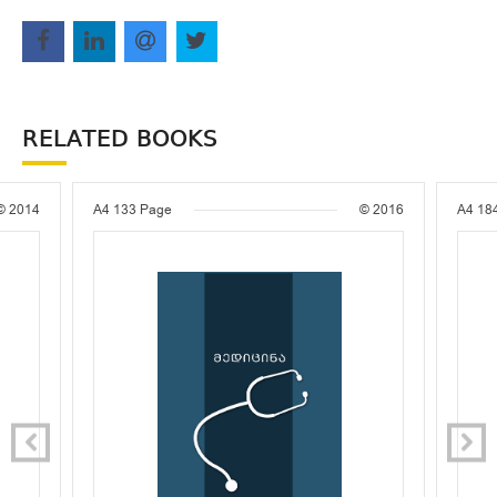
RELATED BOOKS
© 2014
A4
133 Page
© 2016
A4
18