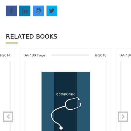
RELATED BOOKS
© 2014
A4
133 Page
© 2016
A4
18