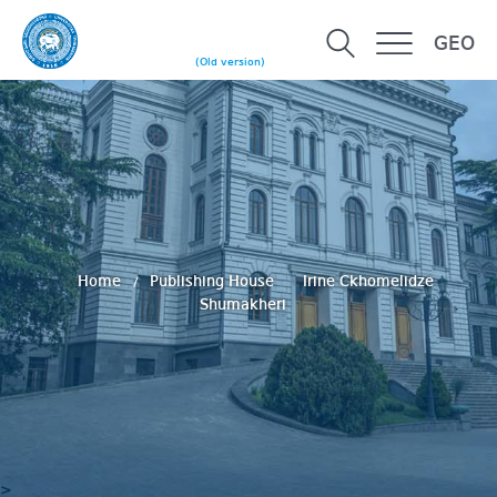
GEO
(Old version)
Home
Publishing House
Irine Ckhomelidze
Shumakheri
>