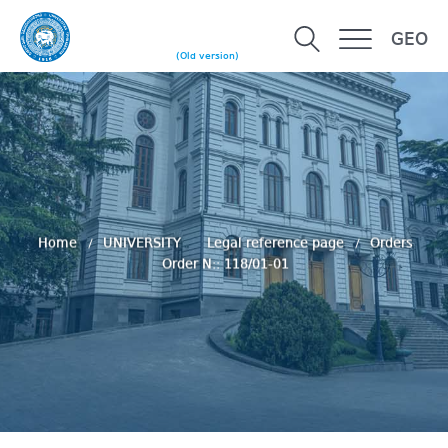
GEO
(Old version)
Home
UNIVERSITY
Legal reference page
Orders
Order N:: 118/01-01