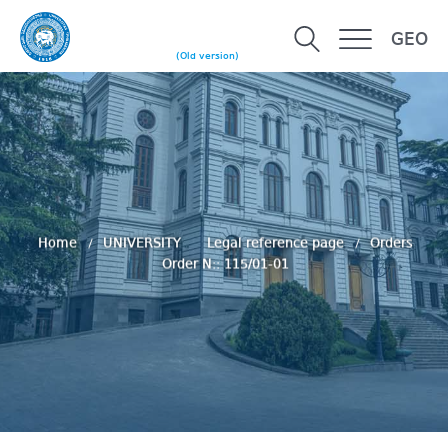
GEO
(Old version)
Home
UNIVERSITY
Legal reference page
Orders
Order N:: 115/01-01