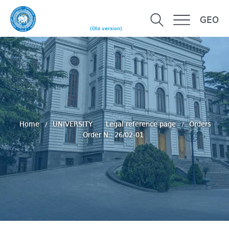
GEO
(Old version)
Home
UNIVERSITY
Legal reference page
Orders
Order N:: 26/02-01