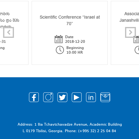
ობის
Associa
Scientific Conference “Israel at
სა და შპს
Janashvili
70”
შორის
Date
-31
2018-12-20
ing
Beginning
10:00 HR
Address: 1 Ilia Tchavtchavadze Avenue, Academic Building
I, 0179 Tbilisi, Georgia. Phone: (+995 32) 2 25 04 84