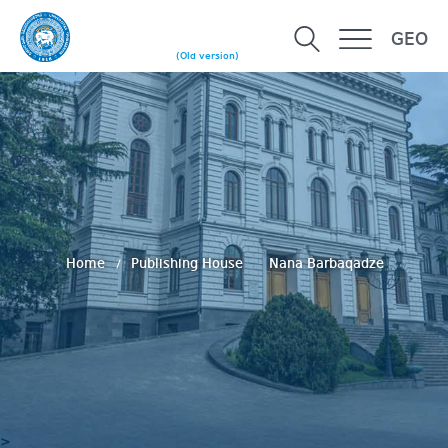
GEO
(Old version)
Home
Publishing House
Nana Barbaqadze
>