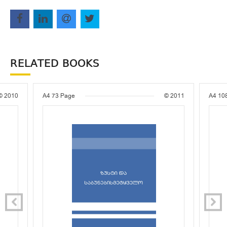
RELATED BOOKS
© 2010
A4
73 Page
© 2011
A4
10