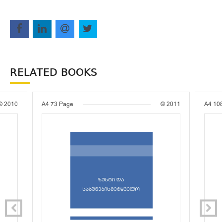
RELATED BOOKS
© 2010
A4
73 Page
© 2011
A4
10