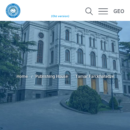
GEO
(Old version)
Home
Publishing House
Tamar Farckhaladze
>