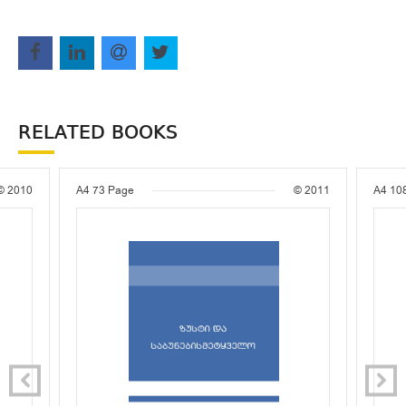
RELATED BOOKS
© 2010
A4
73 Page
© 2011
A4
10