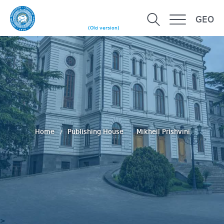
GEO
(Old version)
Home
Publishing House
Mikheil Prishvini
>