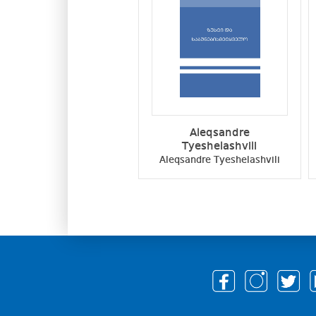
Aleqsandre
Tyeshelashvili
Aleqsandre Tyeshelashvili