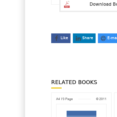
Download B
Like
Share
E-ma
RELATED BOOKS
A4
73 Page
© 2011