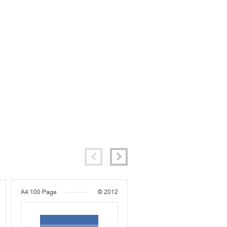
A4
100 Page
© 2012
A4
72 Page
© 