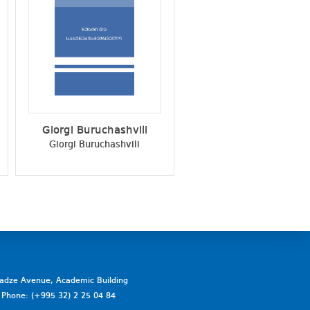
Giorgi Buruchashvili
Besik Chiqvinidze
Giorgi Buruchashvili
Besik Chiqvinidze
vadze Avenue, Academic Building
a. Phone: (+995 32) 2 25 04 84